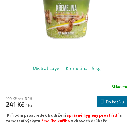
k
p
t
r
ů
o
d
u
k
t
ů
Mistral Layer - Křemelina 1,5 kg
Skladem
199 Kč bez DPH
Do košíku
241 Kč
/ ks
Přírodní prostředek
k
udržení
správné
hygieny prostředí
a
zamezení výskytu
čmelíka kuřího
v chovech drůbeže