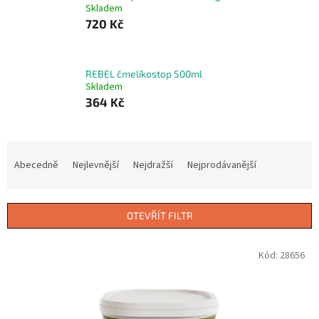
Skladem
720 Kč
REBEL čmelíkostop 500ml
Skladem
364 Kč
Ř
a
Abecedně
Nejlevnější
Nejdražší
Nejprodávanější
z
e
n
OTEVŘÍT FILTR
í
p
V
Kód:
28656
r
ý
o
p
d
i
u
s