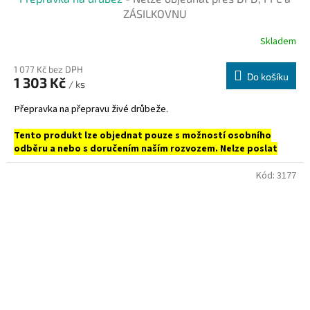
ZÁSILKOVNU
Skladem
1 077 Kč bez DPH
Do košíku
1 303 Kč
/ ks
Přepravka na přepravu živé drůbeže.
Tento produkt lze objednat pouze s možností osobního
odběru a nebo s doručením naším rozvozem. Nelze poslat
prostřednictvím DPD, PPL ani Zásilkovnou.
Kód:
3177