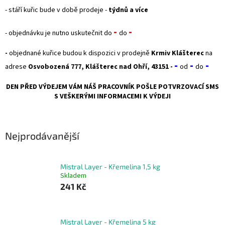
- stáří kuřic bude v době prodeje -
týdnů a více
-
-
- objednávku je nutno uskutečnit do
do
-
objednané kuřice budou k dispozici v prodejně
Krmiv Klášterec
na
-
-
-
adrese
Osvobozená 777, Klášterec nad Ohří, 43151 -
od
do
DEN PŘED VÝDEJEM VÁM NÁŠ PRACOVNÍK POŠLE POTVRZOVACÍ SMS
S VEŠKERÝMI INFORMACEMI K VÝDEJI
Nejprodávanější
Mistral Layer - Křemelina 1,5 kg
Skladem
241 Kč
Mistral Layer - Křemelina 5 kg