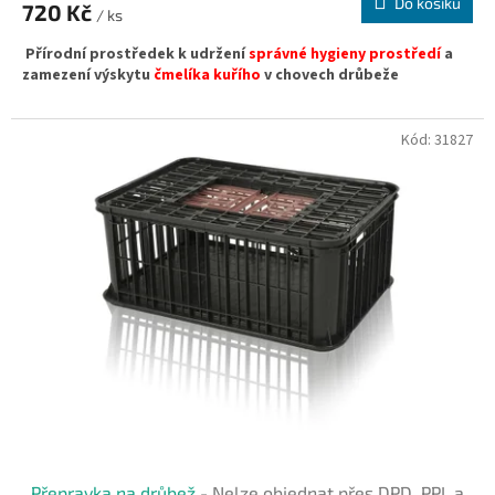
Do košíku
720 Kč
/ ks
Přírodní prostředek
k
udržení
správné hygieny prostředí
a
zamezení výskytu
čmelíka kuřího
v chovech drůbeže
Kód:
31827
Přepravka na drůbež
- Nelze objednat přes DPD, PPL a