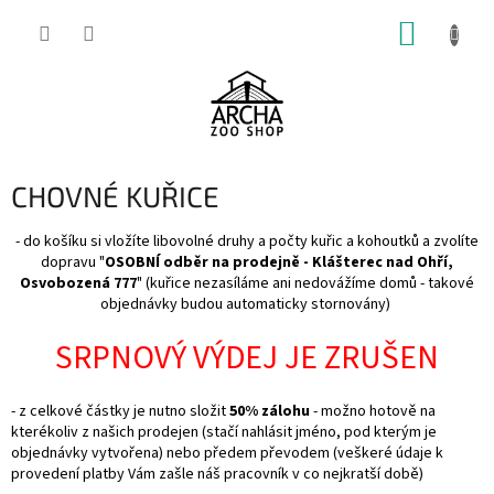
Přejít
NÁKUP
na
obsah
KOŠÍK
CHOVNÉ KUŘICE
- do košíku si vložíte libovolné druhy a počty kuřic a kohoutků a zvolíte
dopravu "
OSOBNÍ odběr na prodejně - Klášterec nad Ohří,
Osvobozená 777
" (kuřice nezasíláme ani nedovážíme domů - takové
objednávky budou automaticky stornovány)
SRPNOVÝ VÝDEJ JE ZRUŠEN
- z celkové částky je nutno složit
50% zálohu
- možno hotově na
kterékoliv z našich prodejen (stačí nahlásit jméno, pod kterým je
objednávky vytvořena) nebo předem převodem (veškeré údaje k
provedení platby Vám zašle náš pracovník v co nejkratší době)