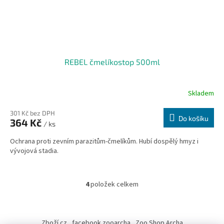
REBEL čmelíkostop 500ml
Skladem
301 Kč bez DPH
Do košíku
364 Kč
/ ks
Ochrana proti zevním parazitům-čmelíkům. Hubí dospělý hmyz i
vývojová stadia.
4
položek celkem
O
v
l
Z
á
á
Zboží.cz
facebook zooarcha
Zoo Shop Archa