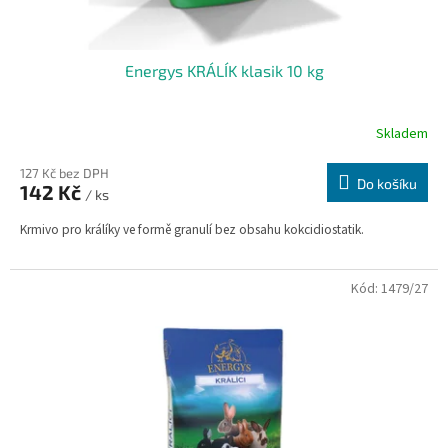
ů
Energys KRÁLÍK klasik 10 kg
Skladem
127 Kč bez DPH
Do košíku
142 Kč
/ ks
Krmivo pro králíky ve formě granulí bez obsahu kokcidiostatik.
Kód:
1479/27