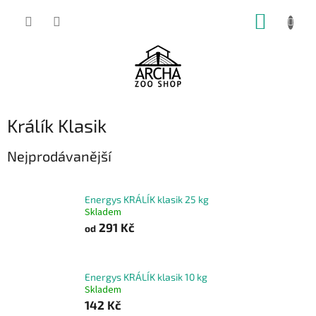
Přejít
NÁKUP
na
obsah
KOŠÍK
Králík Klasik
Nejprodávanější
Energys KRÁLÍK klasik 25 kg
Skladem
291 Kč
od
Energys KRÁLÍK klasik 10 kg
Skladem
142 Kč