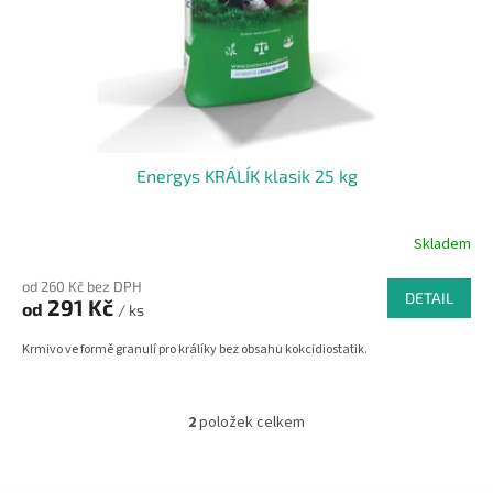
Energys KRÁLÍK klasik 25 kg
Skladem
od 260 Kč bez DPH
DETAIL
291 Kč
od
/ ks
Krmivo ve formě granulí pro králíky bez obsahu kokcidiostatik.
2
položek celkem
O
v
l
Z