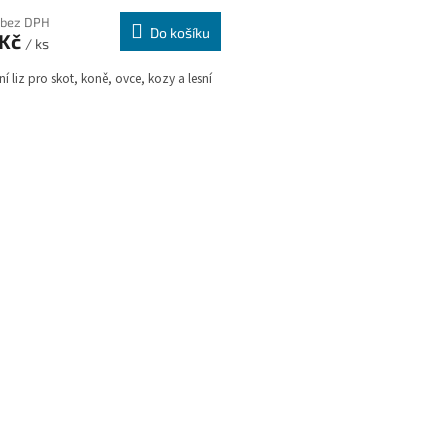
 bez DPH
Do košíku
 Kč
/ ks
ní liz pro skot, koně, ovce, kozy a lesní
O
v
l
á
d
a
c
í
p
r
v
k
y
v
ý