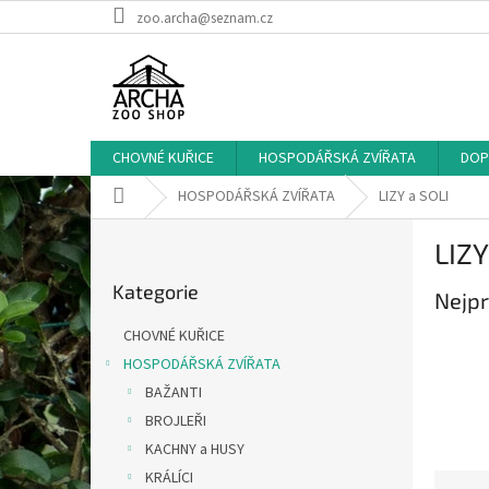
Přejít
zoo.archa@seznam.cz
na
obsah
CHOVNÉ KUŘICE
HOSPODÁŘSKÁ ZVÍŘATA
DOP
Domů
HOSPODÁŘSKÁ ZVÍŘATA
LIZY a SOLI
P
LIZY
o
Přeskočit
s
Kategorie
kategorie
Nejpr
t
r
CHOVNÉ KUŘICE
a
HOSPODÁŘSKÁ ZVÍŘATA
n
BAŽANTI
n
í
BROJLEŘI
p
KACHNY a HUSY
a
KRÁLÍCI
Ř