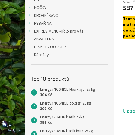
PSI
524 Kč
587
KOČKY
DROBNÍ SAVCI
Tento
RYBAŘINA
možno
doruč
EXPRES MENU - jídlo pro vás
posla
AKVA-TERA
Zásil
LESNÍ a ZOO ZVĚŘ
Dárečky
Top 10 produktů
Energys NOSNICE klasik syp. 25 kg
304 Kč
Energys NOSNICE gold gr. 25 kg
307 Kč
Liz s
Energys KRÁLÍK klasik 25 kg
291 Kč
Energys KRÁLÍK klasik forte 25 kg