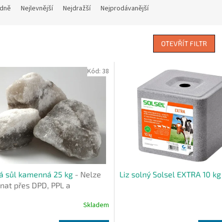
dně
Nejlevnější
Nejdražší
Nejprodávanější
OTEVŘÍT FILTR
Kód:
38
á sůl kamenná 25 kg
- Nelze
Liz solný Solsel EXTRA 10 kg
nat přes DPD, PPL a
LKOVNU
Skladem