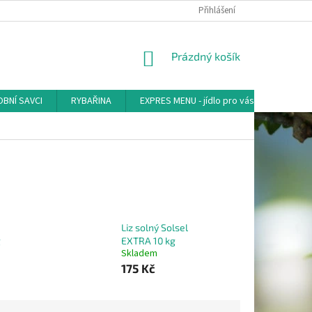
Přihlášení
NÁKUPNÍ
Prázdný košík
KOŠÍK
BNÍ SAVCI
RYBAŘINA
EXPRES MENU - jídlo pro vás
AKVA-
Liz solný Solsel
g
EXTRA 10 kg
Skladem
175 Kč