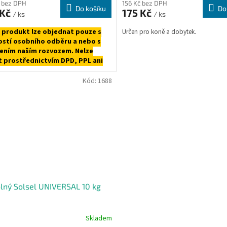
 bez DPH
156 Kč bez DPH
Do košíku
Do
 Kč
175 Kč
/ ks
/ ks
 produkt lze objednat pouze s
Určen pro koně a dobytek.
stí osobního odběru a nebo s
ením naším rozvozem. Nelze
t prostřednictvím DPD, PPL ani
kovnou.
Kód:
1688
olný Solsel UNIVERSAL 10 kg
Skladem