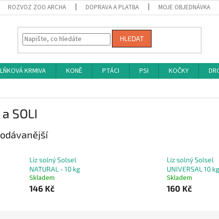
ROZVOZ ZOO ARCHA
DOPRAVA A PLATBA
MOJE OBJEDNÁVKA
HLEDAT
LŇKOVÁ KRMIVA
KONĚ
PTÁCI
PSI
KOČKY
DRO
 a SOLI
odávanější
Liz solný Solsel
Liz solný Solsel
NATURAL - 10 kg
UNIVERSAL 10 k
Skladem
Skladem
146 Kč
160 Kč