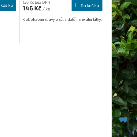
130 Kč bez DPH
 košíku
Do košíku
146 Kč
/ ks
K obohacení stravy o sůl a další minerální látky.