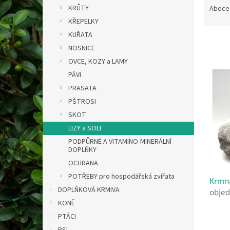
n
a
KRŮTY
Abece
e
z
KŘEPELKY
l
e
KUŘATA
n
NOSNICE
í
OVCE, KOZY a LAMY
p
V
r
PÁVI
ý
o
PRASATA
p
d
PŠTROSI
i
u
s
SKOT
k
p
LIZY a SOLI
t
r
PODPŮRNÉ A VITAMINO-MINERÁLNÍ
ů
o
DOPLŇKY
d
OCHRANA
u
POTŘEBY pro hospodářská zvířata
Krmn
k
DOPLŇKOVÁ KRMIVA
objed
t
ZÁSI
KONĚ
ů
PTÁCI