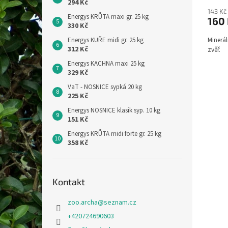
294 Kč
143 Kč
Energys KRŮTA maxi gr. 25 kg
160
330 Kč
Minerál
Energys KUŘE midi gr. 25 kg
312 Kč
zvěř.
Energys KACHNA maxi 25 kg
329 Kč
VaT - NOSNICE sypká 20 kg
225 Kč
Energys NOSNICE klasik syp. 10 kg
151 Kč
Energys KRŮTA midi forte gr. 25 kg
358 Kč
Kontakt
zoo.archa
@
seznam.cz
+420724690603