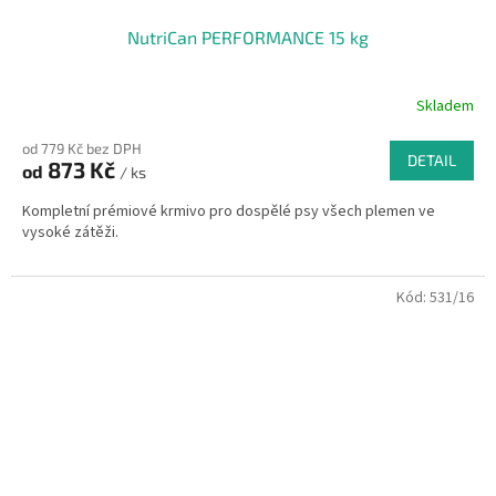
NutriCan PERFORMANCE 15 kg
Skladem
od 779 Kč bez DPH
DETAIL
873 Kč
od
/ ks
Kompletní prémiové krmivo pro dospělé psy všech plemen ve
vysoké zátěži.
Kód:
531/16