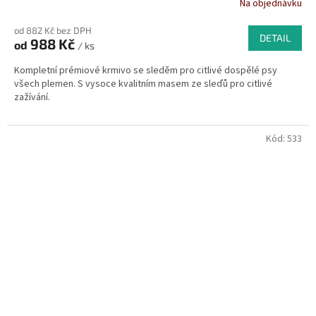
Na objednávku
od 882 Kč bez DPH
DETAIL
988 Kč
od
/ ks
Kompletní prémiové krmivo se sleděm pro citlivé dospělé psy
všech plemen. S vysoce kvalitním masem ze sleďů pro citlivé
zažívání.
Kód:
533