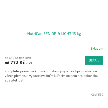
NutriCan SENIOR & LIGHT 15 kg
Skladem
od 689 Kč bez DPH
DETAIL
772 Kč
od
/ ks
Kompletní prémiové krmivo pro starší psy a psy trpící nadváhou
všech plemen. S vysoce kvalitním kuřecím masem pro dokonalou
stravitelnost.
Kód:
530