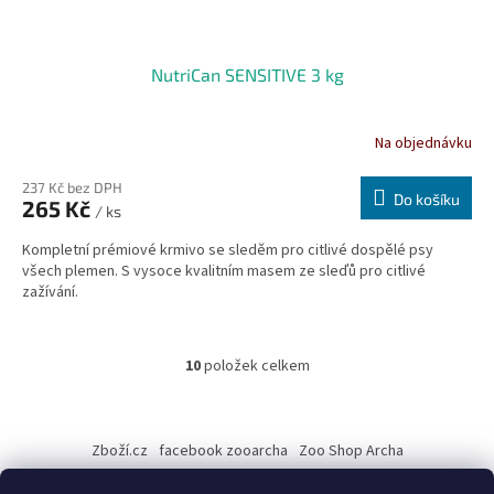
NutriCan SENSITIVE 3 kg
Na objednávku
237 Kč bez DPH
Do košíku
265 Kč
/ ks
Kompletní prémiové krmivo se sleděm pro citlivé dospělé psy
všech plemen. S vysoce kvalitním masem ze sleďů pro citlivé
zažívání.
10
položek celkem
O
v
l
Z
á
á
Zboží.cz
facebook zooarcha
Zoo Shop Archa
d
p
a
a
KRMIVA ENERGYS pro koně - GRANULE