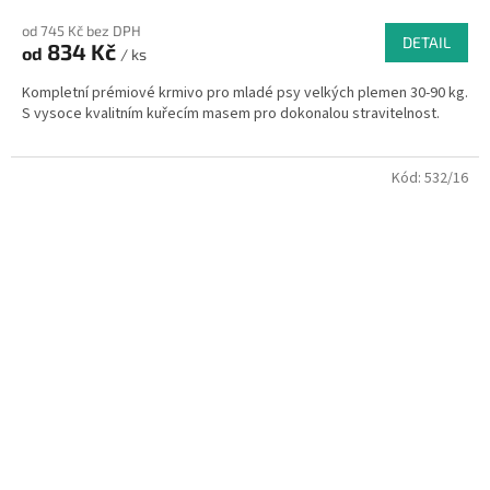
od 745 Kč bez DPH
DETAIL
834 Kč
od
/ ks
Kompletní prémiové krmivo pro mladé psy velkých plemen 30-90 kg.
S vysoce kvalitním kuřecím masem pro dokonalou stravitelnost.
Kód:
532/16