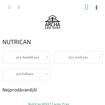
Přejít
NÁKUP
na
obsah
KOŠÍK
NUTRICAN
pro dospělé psy
pro starší psy
pro štěňata
Nejprodávanější
NutriCan ADULT Large 15 kg