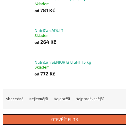
Skladem
781 Kč
od
NutriCan ADULT
Skladem
264 Kč
od
NutriCan SENIOR & LIGHT 15 kg
Skladem
772 Kč
od
Ř
a
Abecedně
Nejlevnější
Nejdražší
Nejprodávanější
z
e
n
OTEVŘÍT FILTR
í