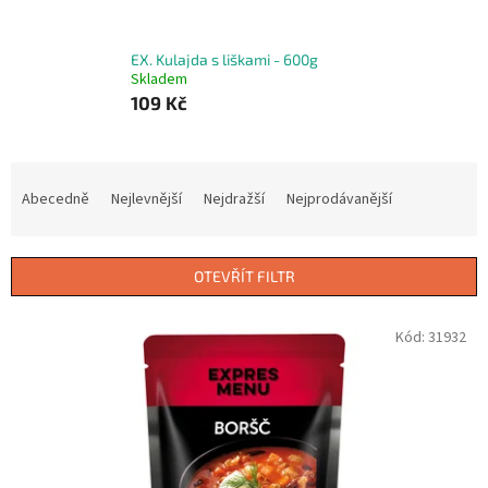
EX. Kulajda s liškami - 600g
Skladem
109 Kč
Ř
a
Abecedně
Nejlevnější
Nejdražší
Nejprodávanější
z
e
n
OTEVŘÍT FILTR
í
p
V
Kód:
31932
r
ý
o
p
d
i
u
s
k
p
t
r
ů