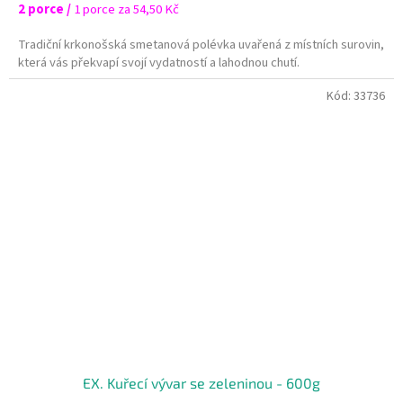
2 porce /
1 porce za 54,50 Kč
Tradiční krkonošská smetanová polévka uvařená z místních surovin,
která vás překvapí svojí vydatností a lahodnou chutí.
Kód:
33736
EX. Kuřecí vývar se zeleninou - 600g