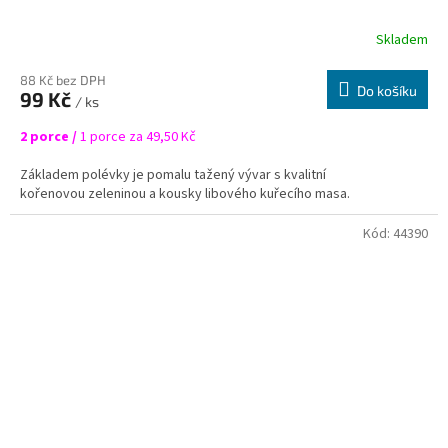
Skladem
88 Kč bez DPH
Do košíku
99 Kč
/ ks
2 porce /
1 porce za 49,50 Kč
Základem polévky je pomalu tažený vývar s kvalitní
kořenovou zeleninou a kousky libového kuřecího masa.
NÁŠ TIP! Polévku můžete doplnit nudlemi, vašimi oblíbenými
Kód:
44390
polévkovými těstovinami nebo kapáním (zavářkou). Jeho sílu
oceníte i při nachlazení nebo jen jako rychlou svačinu.