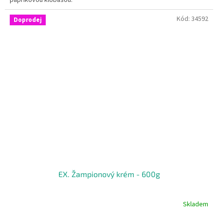
paprikovou klobásou.
NÁŠ TIP! Tato vydatná polévka nejlépe chutná s dobrým kváskovým
Kód:
34592
Doprodej
chlebem.
EX. Žampionový krém - 600g
Skladem