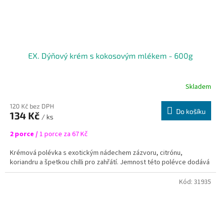
EX. Dýňový krém s kokosovým mlékem - 600g
Skladem
120 Kč bez DPH
Do košíku
134 Kč
/ ks
2 porce /
1 porce za 67 Kč
Krémová polévka s exotickým nádechem zázvoru, citrónu,
koriandru a špetkou chilli pro zahřátí. Jemnost této polévce dodává
kokosové mléko.
Kód:
31935