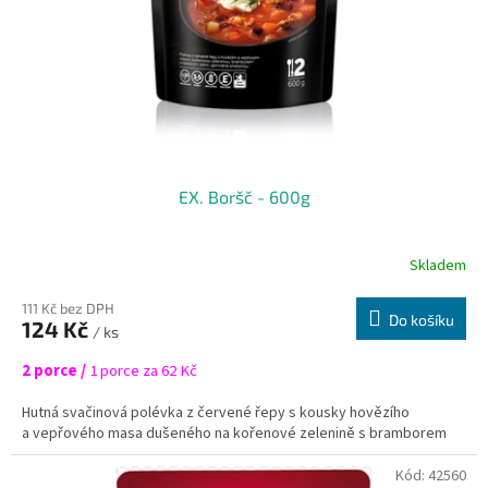
o
d
u
k
t
ů
EX. Boršč - 600g
Skladem
111 Kč bez DPH
Do košíku
124 Kč
/ ks
2 porce /
1 porce za 62 Kč
Hutná svačinová polévka z červené řepy s kousky hovězího
a vepřového masa dušeného na kořenové zelenině s bramborem
a hlávkovým zelím, zjemněná smetanou.
Kód:
42560