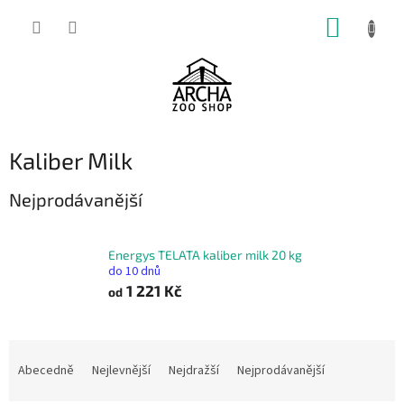
Přejít
NÁKUP
na
obsah
KOŠÍK
Kaliber Milk
Nejprodávanější
Energys TELATA kaliber milk 20 kg
do 10 dnů
1 221 Kč
od
Ř
a
Abecedně
Nejlevnější
Nejdražší
Nejprodávanější
z