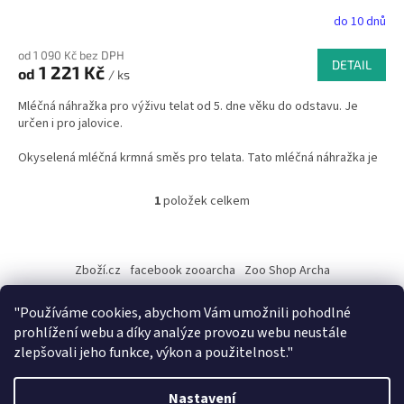
do 10 dnů
od 1 090 Kč bez DPH
DETAIL
1 221 Kč
od
/ ks
Mléčná náhražka pro výživu telat od 5. dne věku do odstavu. Je
určen i pro jalovice.
Okyselená mléčná krmná směs pro telata. Tato mléčná náhražka je
založena na syrovátkových vstupech a neobsahuje plnotučné mléko
1
položek celkem
O
v
l
Z
á
á
Zboží.cz
facebook zooarcha
Zoo Shop Archa
d
p
a
a
KRMIVA ENERGYS pro koně - GRANULE
c
"Používáme cookies, abychom Vám umožnili pohodlné
t
í
prohlížení webu a díky analýze provozu webu neustále
í
p
zlepšovali jeho funkce, výkon a použitelnost."
r
v
Vytvořil Shoptet
k
Nastavení