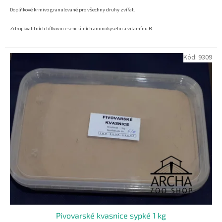
Doplňkové krmivo granulované pro všechny druhy zvířat.
Zdroj kvalitních bílkovin esenciálních aminokyselin a vitamínu B.
BEZ CHEMICKÝCH PŘÍSAD.
Kód:
9309
Pivovarské kvasnice sypké 1 kg