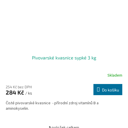
Pivovarské kvasnice sypké 3 kg
Skladem
254 Kč bez DPH
Do košíku
284 Kč
/ ks
Čisté pivovarské kvasnice - přírodní zdroj vitamínů B a
aminokyselin.
5
položek celkem