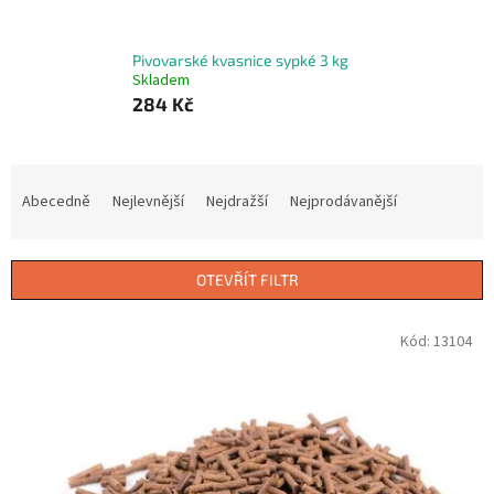
Pivovarské kvasnice sypké 3 kg
Skladem
284 Kč
Ř
a
Abecedně
Nejlevnější
Nejdražší
Nejprodávanější
z
e
n
OTEVŘÍT FILTR
í
p
V
Kód:
13104
r
ý
o
p
d
i
u
s
k
p
t
r
ů