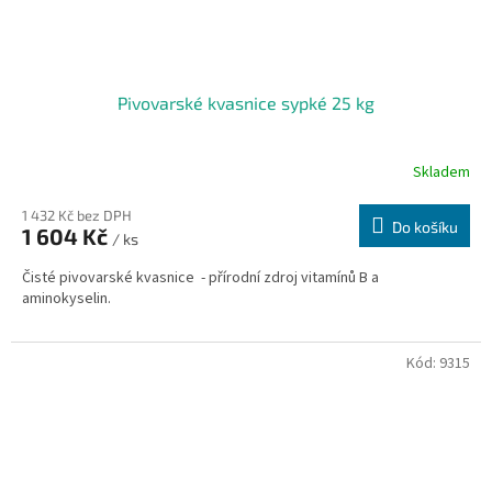
Pivovarské kvasnice sypké 25 kg
Skladem
1 432 Kč bez DPH
Do košíku
1 604 Kč
/ ks
Čisté pivovarské kvasnice - přírodní zdroj vitamínů B a
aminokyselin.
Kód:
9315