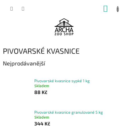
Přejít
NÁKUP
na
obsah
KOŠÍK
PIVOVARSKÉ KVASNICE
Nejprodávanější
Pivovarské kvasnice sypké 1 kg
Skladem
88 Kč
Pivovarské kvasnice granulované 5 kg
Skladem
344 Kč