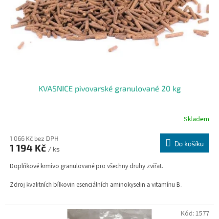
o
d
u
k
t
ů
KVASNICE pivovarské granulované 20 kg
Skladem
1 066 Kč bez DPH
Do košíku
1 194 Kč
/ ks
Doplňkové krmivo granulované pro všechny druhy zvířat.
Zdroj kvalitních bílkovin esenciálních aminokyselin a vitamínu B.
Kód:
1577