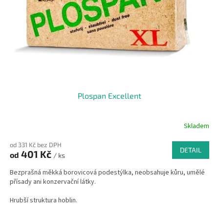
Plospan Excellent
Skladem
od 331 Kč bez DPH
DETAIL
401 Kč
od
/ ks
Bezprašná měkká borovicová podestýlka, neobsahuje kůru, umělé
přísady ani konzervační látky.
Hrubší struktura hoblin.
Balík - 650 litrů, cca 20kg