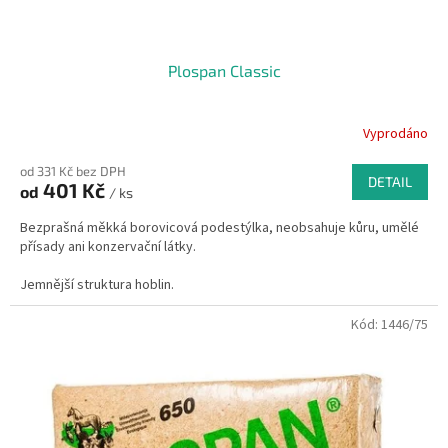
ů
Plospan Classic
Vyprodáno
od 331 Kč bez DPH
DETAIL
401 Kč
od
/ ks
Bezprašná měkká borovicová podestýlka, neobsahuje kůru, umělé
přísady ani konzervační látky.
Jemnější struktura hoblin.
Balík - 550 litrů, cca 20kg
Kód:
1446/75
Podestýlka je hospodárná a výrazně snižuje objem hnoje,
například ve srovnání se slámou.