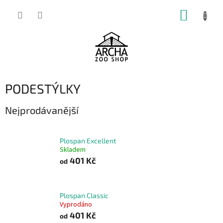
Přejít
NÁKUP
na
obsah
KOŠÍK
PODESTÝLKY
Nejprodávanější
Plospan Excellent
Skladem
401 Kč
od
Plospan Classic
Vyprodáno
401 Kč
od