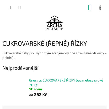
Přejít
NÁKUP
na
obsah
KOŠÍK
CUKROVARSKÉ (ŘEPNÉ) ŘÍZKY
Cukrovarské řízky jsou výborným zdrojem vysoce stravitelné vlákniny –
pektinů.
Nejprodávanější
Energys CUKROVARSKÉ ŘÍZKY bez melasy sypké
20 kg
Skladem
262 Kč
od
Ř