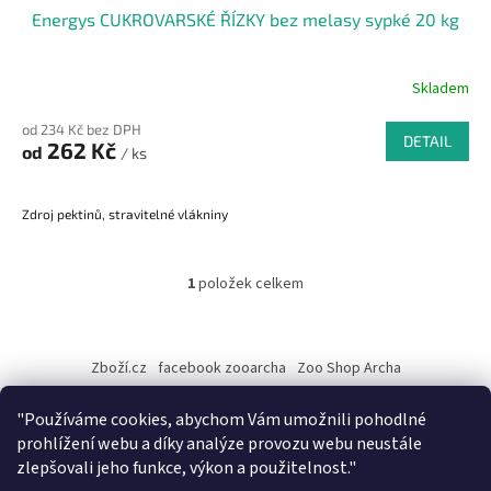
Energys CUKROVARSKÉ ŘÍZKY bez melasy sypké 20 kg
Skladem
od 234 Kč bez DPH
DETAIL
262 Kč
od
/ ks
Zdroj pektinů, stravitelné vlákniny
1
položek celkem
O
v
l
Z
á
á
Zboží.cz
facebook zooarcha
Zoo Shop Archa
d
p
a
a
KRMIVA ENERGYS pro koně - GRANULE
c
"Používáme cookies, abychom Vám umožnili pohodlné
t
í
prohlížení webu a díky analýze provozu webu neustále
í
p
zlepšovali jeho funkce, výkon a použitelnost."
r