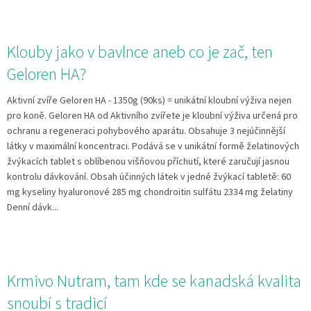
Klouby jako v bavlnce aneb co je zač, ten
Geloren HA?
Aktivní zvíře Geloren HA - 1350g (90ks) = unikátní kloubní výživa nejen
pro koně. Geloren HA od Aktivního zvířete je kloubní výživa určená pro
ochranu a regeneraci pohybového aparátu. Obsahuje 3 nejúčinnější
látky v maximální koncentraci. Podává se v unikátní formě želatinových
žvýkacích tablet s oblíbenou višňovou příchutí, které zaručují jasnou
kontrolu dávkování. Obsah účinných látek v jedné žvýkací tabletě: 60
mg kyseliny hyaluronové 285 mg chondroitin sulfátu 2334 mg želatiny
Denní dávk...
Krmivo Nutram, tam kde se kanadská kvalita
snoubí s tradicí