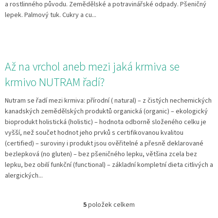
a rostlinného původu. Zemědělské a potravinářské odpady. Pšeničný
lepek. Palmový tuk. Cukry a cu...
Až na vrchol aneb mezi jaká krmiva se
krmivo NUTRAM řadí?
Nutram se řadí mezi krmiva: přírodní ( natural) – z čistých nechemických
kanadských zemědělských produktů organická (organic) – ekologický
bioprodukt holistická (holistic) – hodnota odborně složeného celku je
vyšší, než součet hodnot jeho prvků s certifikovanou kvalitou
(certified) – suroviny i produkt jsou ověřitelné a přesně deklarované
bezlepková (no gluten) – bez pšeničného lepku, většina zcela bez
lepku, bez obilí funkční (functional) – základní kompletní dieta citlivých a
alergických...
5
položek celkem
O
v