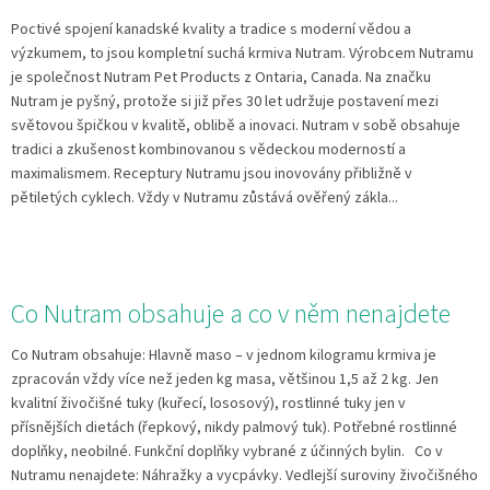
Poctivé spojení kanadské kvality a tradice s moderní vědou a
výzkumem, to jsou kompletní suchá krmiva Nutram. Výrobcem Nutramu
je společnost Nutram Pet Products z Ontaria, Canada. Na značku
Nutram je pyšný, protože si již přes 30 let udržuje postavení mezi
světovou špičkou v kvalitě, oblibě a inovaci. Nutram v sobě obsahuje
tradici a zkušenost kombinovanou s vědeckou moderností a
maximalismem. Receptury Nutramu jsou inovovány přibližně v
pětiletých cyklech. Vždy v Nutramu zůstává ověřený zákla...
Co Nutram obsahuje a co v něm nenajdete
Co Nutram obsahuje: Hlavně maso – v jednom kilogramu krmiva je
zpracován vždy více než jeden kg masa, většinou 1,5 až 2 kg. Jen
kvalitní živočišné tuky (kuřecí, lososový), rostlinné tuky jen v
přísnějších dietách (řepkový, nikdy palmový tuk). Potřebné rostlinné
doplňky, neobilné. Funkční doplňky vybrané z účinných bylin. Co v
Nutramu nenajdete: Náhražky a vycpávky. Vedlejší suroviny živočišného