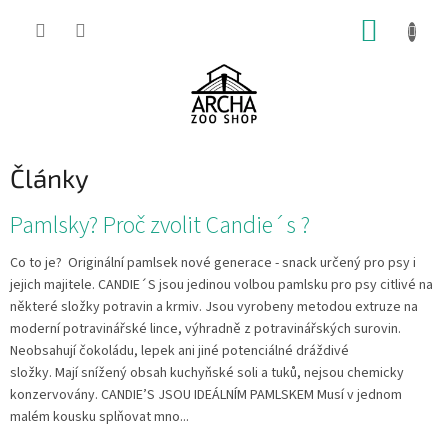
Přejít
NÁKUP
na
obsah
KOŠÍK
Články
V
Pamlsky? Proč zvolit Candie´s ?
ý
p
Co to je? Originální pamlsek nové generace - snack určený pro psy i
i
jejich majitele. CANDIE´S jsou jedinou volbou pamlsku pro psy citlivé na
s
některé složky potravin a krmiv. Jsou vyrobeny metodou extruze na
č
moderní potravinářské lince, výhradně z potravinářských surovin.
l
Neobsahují čokoládu, lepek ani jiné potenciálné dráždivé
á
složky. Mají snížený obsah kuchyňské soli a tuků, nejsou chemicky
n
konzervovány. CANDIE’S JSOU IDEÁLNÍM PAMLSKEM Musí v jednom
k
malém kousku splňovat mno...
ů