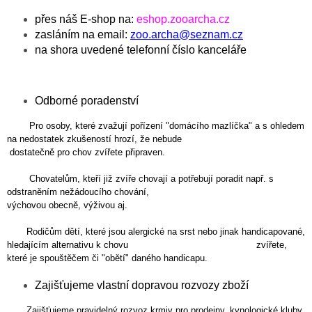
přes náš E-shop na:
eshop.zooarcha.cz
zasláním na email:
zoo.archa@seznam.cz
na shora uvedené telefonní číslo kanceláře
Odborné poradenství
Pro osoby, které zvažují pořízení "domácího mazlíčka" a s ohledem
na nedostatek zkušeností hrozí, že nebude
dostatečně pro chov zvířete připraven.
Chovatelům, kteří již zvíře chovají a potřebují poradit např. s
odstraněním nežádoucího chování,
výchovou obecně, výživou aj.
Rodičům dětí, které jsou alergické na srst nebo jinak handicapované,
hledajícím alternativu k chovu zvířete,
které je spouštěčem či "obětí" daného handicapu.
Zajišťujeme vlastní dopravou rozvozy zboží
Zajišťujeme pravidelný rozvoz krmiv pro prodejny, kynologické kluby,