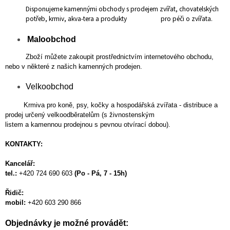
Disponujeme kamennými obchody s prodejem zvířat, chovatelských
potřeb, krmiv, akva-tera a produkty pro péči o zvířata.
Maloobchod
Zboží můžete zakoupit prostřednictvím internetového obchodu,
nebo v některé z našich kamenných prodejen.
Velkoobchod
Krmiva pro koně, psy, kočky a hospodářská zvířata - distribuce a
prodej určený velkoodběratelům (s živnostenským
listem a kamennou prodejnou s pevnou o
tvírací dobou).
KONTAKTY:
Kancelář:
tel.:
+420 724 690 603
(Po - Pá, 7 - 15h)
Řidič:
mobil:
+420 603 290 866
Objednávky je možné provádět: