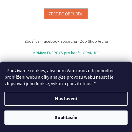
ZPĚT DO OBCHODU
Z
á
Zboží.cz
facebook zooarcha
Zoo Shop Archa
p
a
KRMIVA ENERGYS pro koně - GRANULE
t
í
"Používáme cookies, abychom Vám umožnili pohodlné
prohlížení webu a díky analýze provozu webu neustále
Vytvořil Shoptet
zlepšovali jeho funkce, výkon a použitelnost."
Copyright 2026
ZooArcha
. Všechna práva vyhrazena.
Upravit
Nastavení
nastavení cookies
Při objednávce zboží na našem eshopu s osobním vyzvednutím na
prodejně v Kadani je důležité vyčkat na potvrzovací email od našeho
Souhlasím
pracovníka !!! Děkujeme za pochopení.