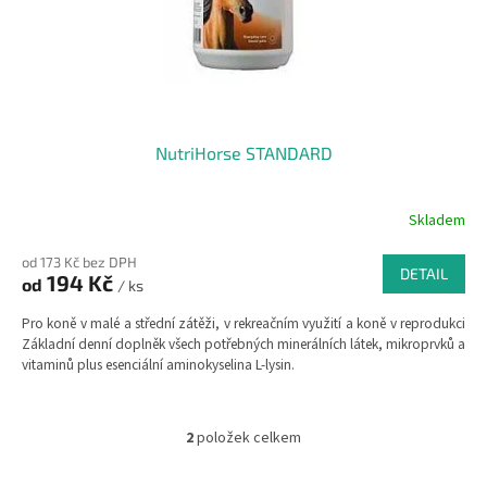
NutriHorse STANDARD
Skladem
od 173 Kč bez DPH
DETAIL
194 Kč
od
/ ks
Pro koně v malé a střední zátěži, v rekreačním využití a koně v reprodukci
Základní denní doplněk všech potřebných minerálních látek, mikroprvků a
vitaminů plus esenciální aminokyselina L-lysin.
2
položek celkem
O
v