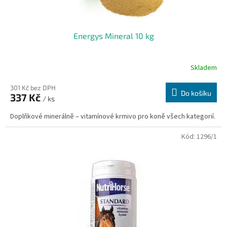
ů
Energys Mineral 10 kg
Skladem
301 Kč bez DPH
Do košíku
337 Kč
/ ks
Doplňkové minerálně – vitamínové krmivo pro koně všech kategorií.
Kód:
1296/1