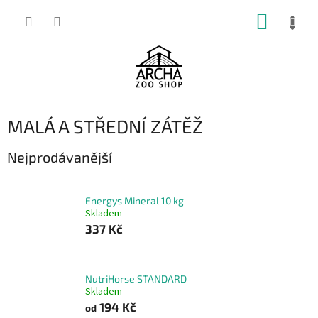
Přejít
NÁKUP
na
obsah
KOŠÍK
MALÁ A STŘEDNÍ ZÁTĚŽ
Nejprodávanější
Energys Mineral 10 kg
Skladem
337 Kč
NutriHorse STANDARD
Skladem
194 Kč
od