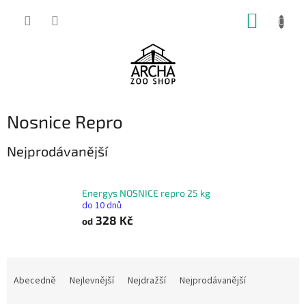
Přejít
NÁKUP
na
obsah
KOŠÍK
Nosnice Repro
Nejprodávanější
Energys NOSNICE repro 25 kg
do 10 dnů
328 Kč
od
Ř
a
Abecedně
Nejlevnější
Nejdražší
Nejprodávanější
z