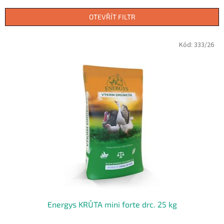
e
n
OTEVŘÍT FILTR
í
p
V
Kód:
333/26
r
ý
o
p
d
i
u
s
k
p
t
r
ů
o
d
u
k
t
ů
Energys KRŮTA mini forte drc. 25 kg