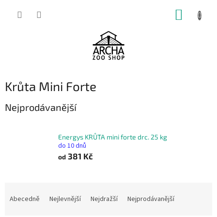
Přejít
NÁKUP
na
obsah
KOŠÍK
Krůta Mini Forte
Nejprodávanější
Energys KRŮTA mini forte drc. 25 kg
do 10 dnů
381 Kč
od
Ř
a
Abecedně
Nejlevnější
Nejdražší
Nejprodávanější
z