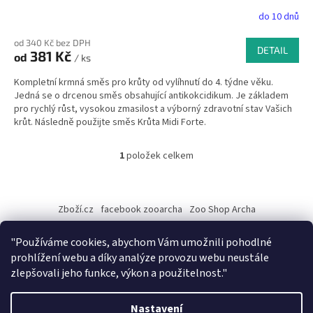
do 10 dnů
od 340 Kč bez DPH
DETAIL
381 Kč
od
/ ks
Kompletní krmná směs pro krůty od vylíhnutí do 4. týdne věku.
Jedná se o drcenou směs obsahující antikokcidikum. Je základem
pro rychlý růst, vysokou zmasilost a výborný zdravotní stav Vašich
krůt. Následně použijte směs Krůta Midi Forte.
1
položek celkem
O
v
l
Z
á
á
Zboží.cz
facebook zooarcha
Zoo Shop Archa
d
p
a
a
KRMIVA ENERGYS pro koně - GRANULE
c
"Používáme cookies, abychom Vám umožnili pohodlné
t
í
prohlížení webu a díky analýze provozu webu neustále
í
p
zlepšovali jeho funkce, výkon a použitelnost."
r
v
Vytvořil Shoptet
k
Nastavení