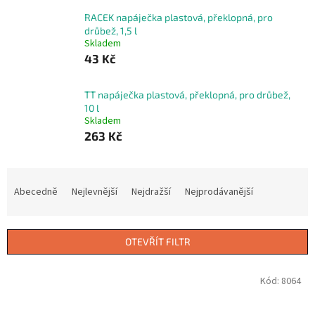
RACEK napáječka plastová, překlopná, pro
drůbež, 1,5 l
Skladem
43 Kč
TT napáječka plastová, překlopná, pro drůbež,
10 l
Skladem
263 Kč
Ř
a
Abecedně
Nejlevnější
Nejdražší
Nejprodávanější
z
e
n
OTEVŘÍT FILTR
í
p
V
Kód:
8064
r
ý
o
p
d