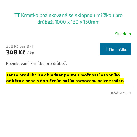
TT Krmítko pozinkované se sklopnou mřížkou pro
drůbež, 1000 x 130 x 150mm
Skladem
288 Kč bez DPH
Do košíku
348 Kč
/ ks
Pozinkované krmítko pro drůbež.
Tento produkt lze objednat pouze s možností osobního
odběru a nebo s doručením naším rozvozem. Nelze zasílat.
Kód:
44879