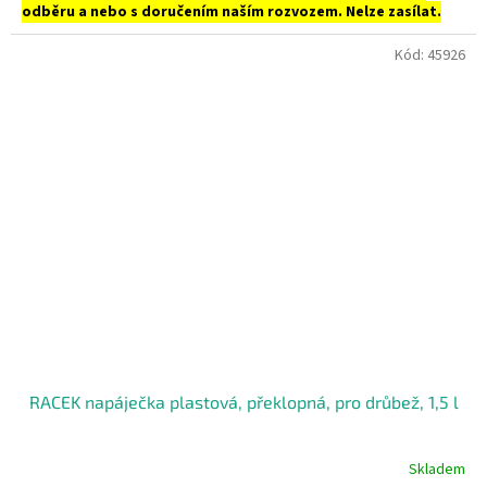
odběru a nebo s doručením naším rozvozem. Nelze zasílat.
Kód:
45926
RACEK napáječka plastová, překlopná, pro drůbež, 1,5 l
Skladem