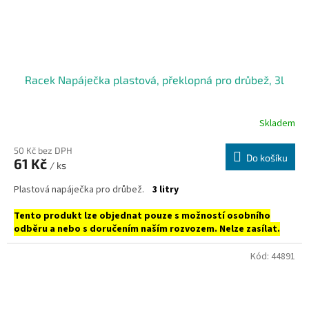
Racek Napáječka plastová, překlopná pro drůbež, 3l
Skladem
50 Kč bez DPH
Do košíku
61 Kč
/ ks
Plastová napáječka pro drůbež.
3 litry
Tento produkt lze objednat pouze s možností osobního
odběru a nebo s doručením naším rozvozem. Nelze zasílat.
Kód:
44891