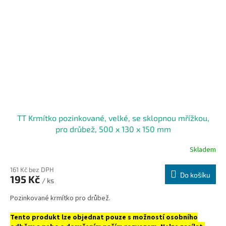
TT Krmítko pozinkované, velké, se sklopnou mřížkou,
pro drůbež, 500 x 130 x 150 mm
Skladem
161 Kč bez DPH
Do košíku
195 Kč
/ ks
Pozinkované krmítko pro drůbež.
Tento produkt lze objednat pouze s možností osobního