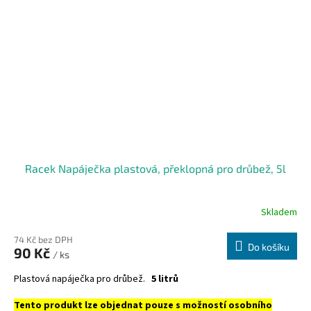
Racek Napáječka plastová, překlopná pro drůbež, 5l
Skladem
74 Kč bez DPH
Do košíku
90 Kč
/ ks
Plastová napáječka pro drůbež.
5 litrů
Tento produkt lze objednat pouze s možností osobního