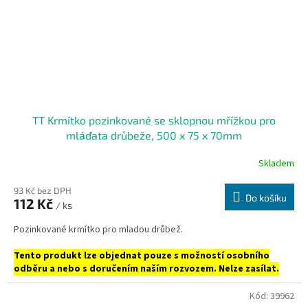
TT Krmítko pozinkované se sklopnou mřížkou pro
mláďata drůbeže, 500 x 75 x 70mm
Skladem
93 Kč bez DPH
Do košíku
112 Kč
/ ks
Pozinkované krmítko pro mladou drůbež.
Tento produkt lze objednat pouze s možností osobního
odběru a nebo s doručením naším rozvozem. Nelze zasílat.
Kód:
39962