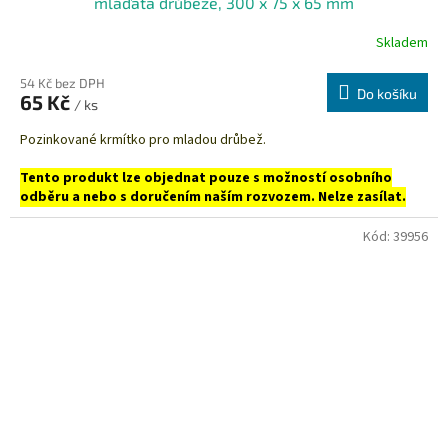
mláďata drůbeže, 300 x 75 x 65 mm
Skladem
54 Kč bez DPH
Do košíku
65 Kč
/ ks
Pozinkované krmítko pro mladou drůbež.
Tento produkt lze objednat pouze s možností osobního
odběru a nebo s doručením naším rozvozem. Nelze zasílat.
Kód:
39956