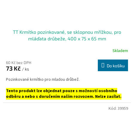
TT Krmítko pozinkované, se sklopnou mřížkou, pro
mláďata drůbeže, 400 x 75 x 65 mm
Skladem
60 Kč bez DPH
Do košíku
73 Kč
/ ks
Pozinkované krmítko pro mladou drůbež.
Tento produkt lze objednat pouze s možností osobního
odběru a nebo s doručením naším rozvozem. Nelze zasílat.
Kód:
39959