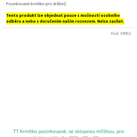
Pozinkované krmítko pro drůbež.
Tento produkt lze objednat pouze s možností osobního
odběru a nebo s doručením naším rozvozem. Nelze zasílat.
Kód:
39953
TT Krmítko pozinkované, se sklopnou mřížkou, pro