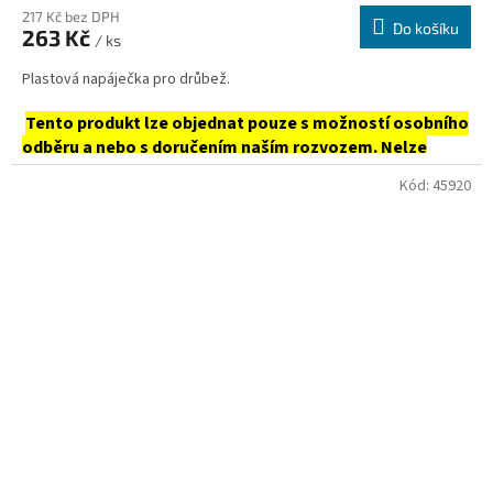
217 Kč bez DPH
Do košíku
263 Kč
/ ks
Plastová napáječka pro drůbež.
Tento produkt lze objednat pouze s možností osobního
odběru a nebo s doručením naším rozvozem. Nelze
zasílat.
Kód:
45920