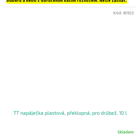
odběru a nebo s doručením naším rozvozem. Nelze zasílat.
Kód:
45923
TT napáječka plastová, překlopná, pro drůbež, 10 l
Skladem