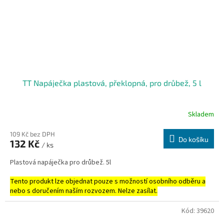
TT Napáječka plastová, překlopná, pro drůbež, 5 l
Skladem
109 Kč bez DPH
Do košíku
132 Kč
/ ks
Plastová napáječka pro drůbež. 5l
Tento produkt lze objednat pouze s možností osobního odběru a
nebo s doručením naším rozvozem. Nelze zasílat.
Kód:
39620