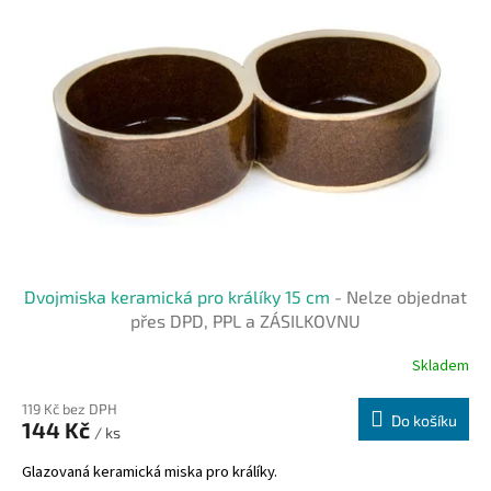
i
u
s
k
p
t
r
ů
o
d
u
k
t
ů
Dvojmiska keramická pro králíky 15 cm
- Nelze objednat
přes DPD, PPL a ZÁSILKOVNU
Skladem
119 Kč bez DPH
Do košíku
144 Kč
/ ks
Glazovaná keramická miska pro králíky.