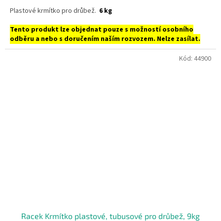
Plastové krmítko pro drůbež.
6 kg
Tento produkt lze objednat pouze s možností osobního
odběru a nebo s doručením naším rozvozem. Nelze zasílat.
Kód:
44900
Racek Krmítko plastové, tubusové pro drůbež, 9kg