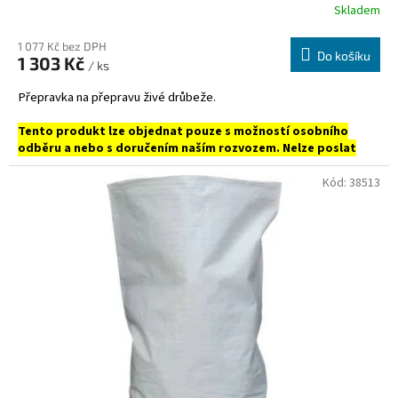
Skladem
1 077 Kč bez DPH
Do košíku
1 303 Kč
/ ks
Přepravka na přepravu živé drůbeže.
Tento produkt lze objednat pouze s možností osobního
odběru a nebo s doručením naším rozvozem. Nelze poslat
prostřednictvím DPD, PPL ani Zásilkovnou.
Kód:
38513