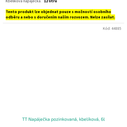
Kbelíková napáječka.
12 litrů
Tento produkt lze objednat pouze s možností osobního
odběru a nebo s doručením naším rozvozem. Nelze zasílat.
Kód:
44885
TT Napáječka pozinkovaná, kbelíková, 6l