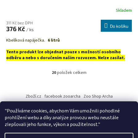
Skladem
311 Kč bez DPH
Do košíku
376 Kč
/ ks
Kbelíková napáječka.
6 litrů
Tento produkt lze objednat pouze s možností osobního
odběru a nebo s doručením naším rozvozem. Nelze zasílat.
20
položek celkem
O
v
l
Z
á
á
Zboží.cz
facebook zooarcha
Zoo Shop Archa
d
p
a
a
KRMIVA ENERGYS pro koně - GRANULE
c
"Používáme cookies, abychom Vám umožnili pohodlné
t
í
prohlížení webu a díky analýze provozu webu neustále
í
p
zlepšovali jeho funkce, výkon a použitelnost."
r
v
Vytvořil Shoptet