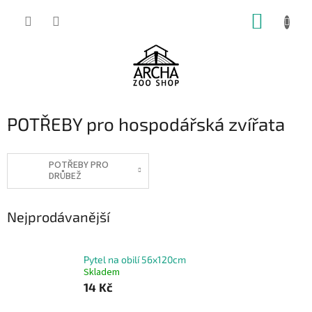
Přejít
NÁKUP
na
obsah
KOŠÍK
POTŘEBY pro hospodářská zvířata
POTŘEBY PRO
DRŮBEŽ
Nejprodávanější
Pytel na obilí 56x120cm
Skladem
14 Kč