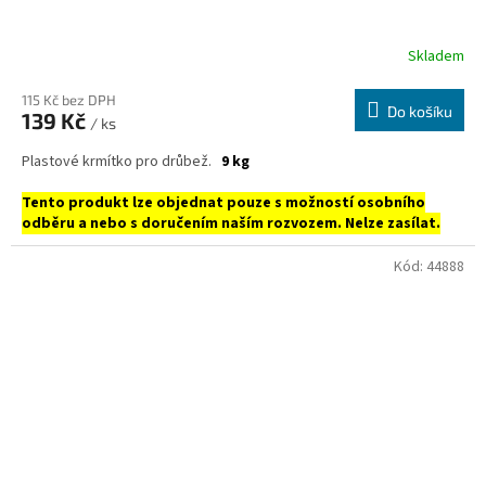
Skladem
115 Kč bez DPH
Do košíku
139 Kč
/ ks
Plastové krmítko pro drůbež.
9 kg
Tento produkt lze objednat pouze s možností osobního
odběru a nebo s doručením naším rozvozem. Nelze zasílat.
Kód:
44888