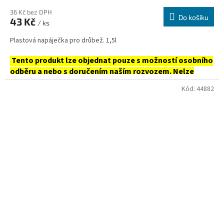
36 Kč bez DPH
Do košíku
43 Kč
/ ks
Plastová napáječka pro drůbež. 1,5l
Tento produkt lze objednat pouze s možností osobního
odběru a nebo s doručením naším rozvozem. Nelze
zasílat.
Kód:
44882