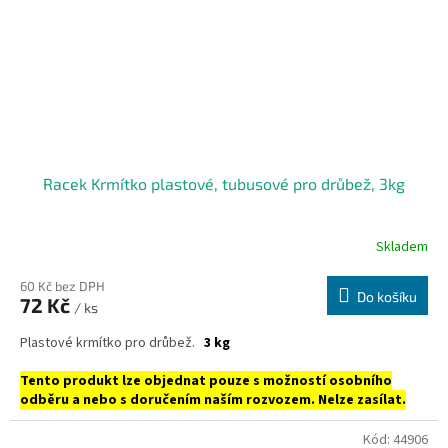
Racek Krmítko plastové, tubusové pro drůbež, 3kg
Skladem
60 Kč bez DPH
Do košíku
72 Kč
/ ks
Plastové krmítko pro drůbež.
3 kg
Tento produkt lze objednat pouze s možností osobního
odběru a nebo s doručením naším rozvozem. Nelze zasílat.
Kód:
44906