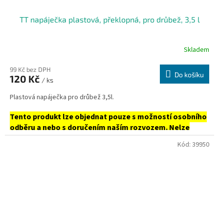
TT napáječka plastová, překlopná, pro drůbež, 3,5 l
Skladem
99 Kč bez DPH
Do košíku
120 Kč
/ ks
Plastová napáječka pro drůbež 3,5l.
Tento produkt lze objednat pouze s možností osobního
odběru a nebo s doručením naším rozvozem. Nelze
zasílat.
Kód:
39950