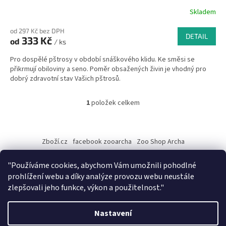
Skladem
od 297 Kč bez DPH
DETAIL
333 Kč
od
/ ks
Pro dospělé pštrosy v období snáškového klidu. Ke směsi se
přikrmují obiloviny a seno. Poměr obsažených živin je vhodný pro
dobrý zdravotní stav Vašich pštrosů.
1
položek celkem
O
v
l
Z
á
á
Zboží.cz
facebook zooarcha
Zoo Shop Archa
d
p
a
a
KRMIVA ENERGYS pro koně - GRANULE
c
"Používáme cookies, abychom Vám umožnili pohodlné
t
í
prohlížení webu a díky analýze provozu webu neustále
í
p
zlepšovali jeho funkce, výkon a použitelnost."
r
v
Vytvořil Shoptet
k
Nastavení
y