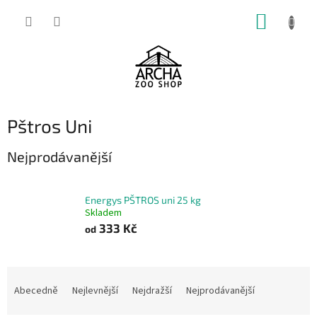
Přejít
NÁKUP
na
obsah
KOŠÍK
Pštros Uni
Nejprodávanější
Energys PŠTROS uni 25 kg
Skladem
333 Kč
od
Ř
a
Abecedně
Nejlevnější
Nejdražší
Nejprodávanější
z