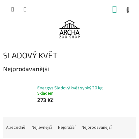
Přejít
NÁKUP
na
obsah
KOŠÍK
SLADOVÝ KVĚT
Nejprodávanější
Energys Sladový květ sypký 20 kg
Skladem
273 Kč
Ř
a
Abecedně
Nejlevnější
Nejdražší
Nejprodávanější
z