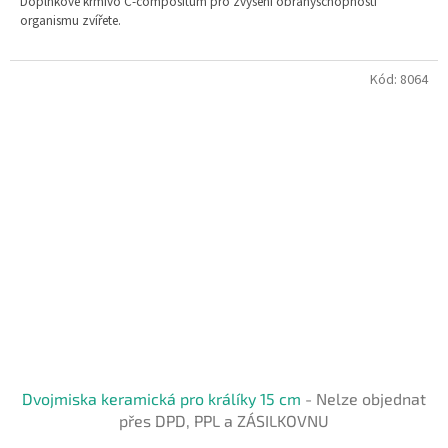
Doplňkové krmivo C-compositum pro zvýšení obranyschopnosti
organismu zvířete.
Kód:
8064
Dvojmiska keramická pro králíky 15 cm
- Nelze objednat
přes DPD, PPL a ZÁSILKOVNU