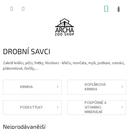
Přejít
NÁKUP
na
obsah
KOŠÍK
DROBNÍ SAVCI
Zakrslí králíci, ježci, fretky, hlodavci - křečci, morčata, myši, potkani, osmáci,
pískomilové, činčily,....
DOPLŇKOVÁ
KRMIVA
KRMIVA
PODPŮRNÉ A
PODESTÝLKY
VITAMINO-
MINERÁLNÍ
DOPLŇKY
Nejprodávanější