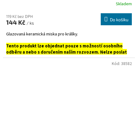
Skladem
119 Kč bez DPH
Do košíku
144 Kč
/ ks
Glazovaná keramická miska pro králíky.
Tento produkt lze objednat pouze s možností osobního
odběru a nebo s doručením naším rozvozem. Nelze poslat
prostřednictvím PPL ani Zásilkovnou.
Kód:
38582