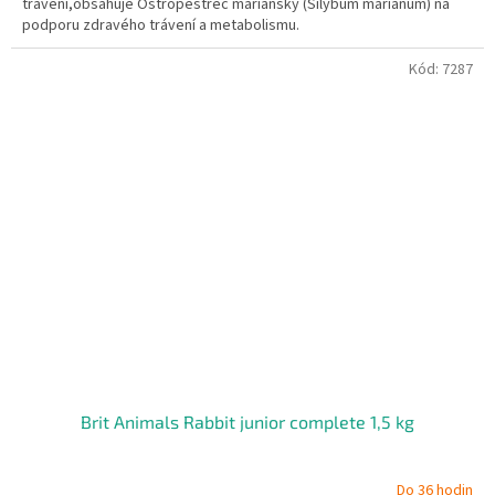
trávení,obsahuje Ostropestřec mariánský (Silybum marianum) na
podporu zdravého trávení a metabolismu.
Kód:
7287
Brit Animals Rabbit junior complete 1,5 kg
Do 36 hodin