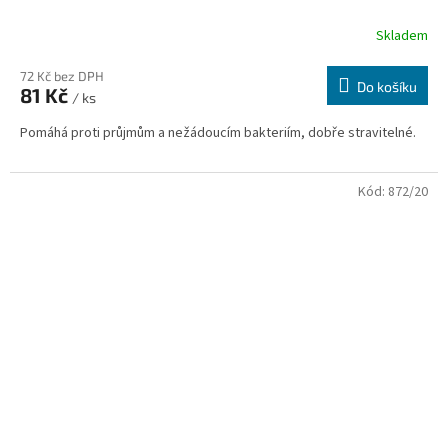
Skladem
72 Kč bez DPH
Do košíku
81 Kč
/ ks
Pomáhá proti průjmům a nežádoucím bakteriím, dobře stravitelné.
Kód:
872/20