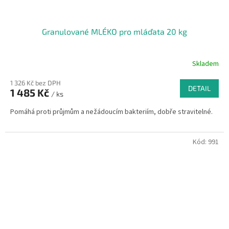
Granulované MLÉKO pro mláďata 20 kg
Skladem
1 326 Kč bez DPH
DETAIL
1 485 Kč
/ ks
Pomáhá proti průjmům a nežádoucím bakteriím, dobře stravitelné.
Kód:
991