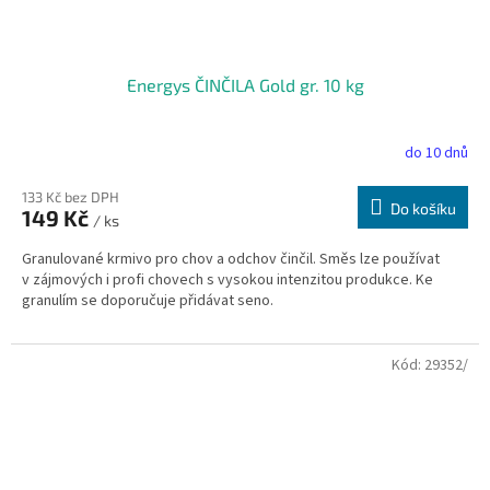
Energys ČINČILA Gold gr. 10 kg
do 10 dnů
133 Kč bez DPH
Do košíku
149 Kč
/ ks
Granulované krmivo pro chov a odchov činčil. Směs lze používat
v zájmových i profi chovech s vysokou intenzitou produkce. Ke
granulím se doporučuje přidávat seno.
Kód:
29352/