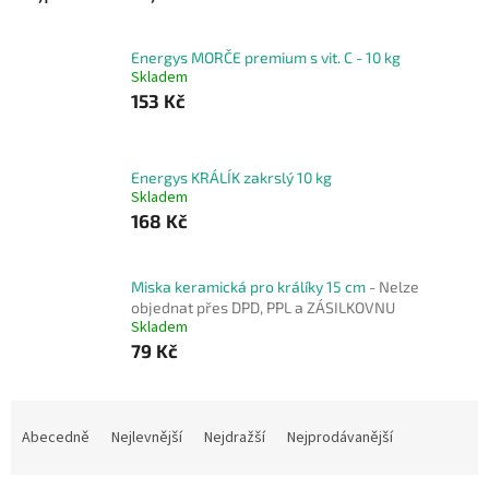
Energys MORČE premium s vit. C - 10 kg
Skladem
153 Kč
Energys KRÁLÍK zakrslý 10 kg
Skladem
168 Kč
Miska keramická pro králíky 15 cm
- Nelze
objednat přes DPD, PPL a ZÁSILKOVNU
Skladem
79 Kč
Ř
a
Abecedně
Nejlevnější
Nejdražší
Nejprodávanější
z
e