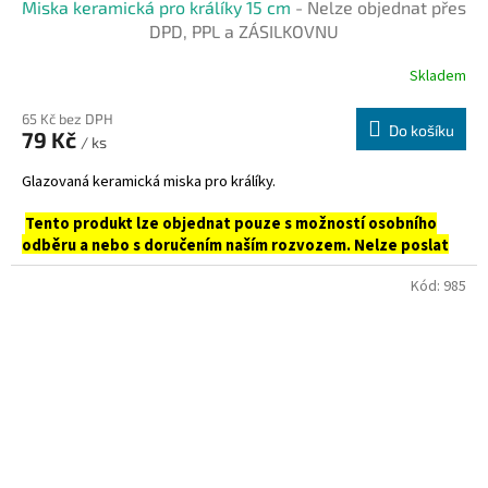
Miska keramická pro králíky 15 cm
- Nelze objednat přes
DPD, PPL a ZÁSILKOVNU
Skladem
65 Kč bez DPH
Do košíku
79 Kč
/ ks
Glazovaná keramická miska pro králíky.
Tento produkt lze objednat pouze s možností osobního
odběru a nebo s doručením naším rozvozem. Nelze poslat
prostřednictvím PPL ani Zásilkovnou.
Kód:
985