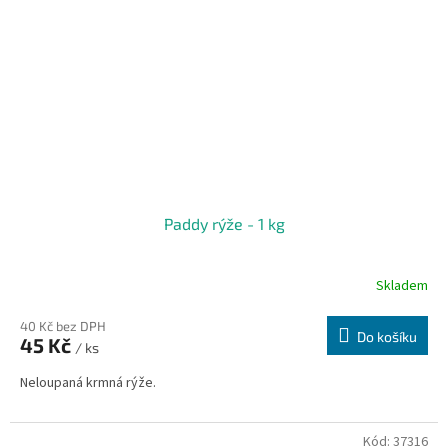
Paddy rýže - 1 kg
Skladem
40 Kč bez DPH
Do košíku
45 Kč
/ ks
Neloupaná krmná rýže.
Kód:
37316