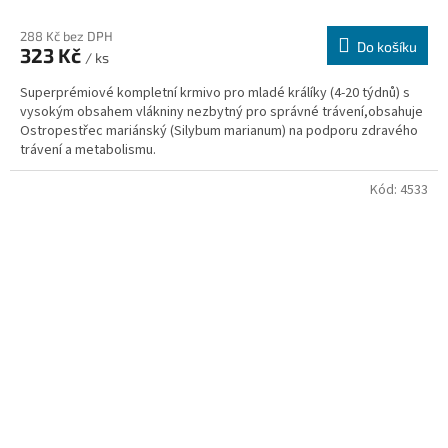
288 Kč bez DPH
Do košíku
323 Kč
/ ks
Superprémiové kompletní krmivo pro mladé králíky (4-20 týdnů) s
vysokým obsahem vlákniny nezbytný pro správné trávení,obsahuje
Ostropestřec mariánský (Silybum marianum) na podporu zdravého
trávení a metabolismu.
Kód:
4533