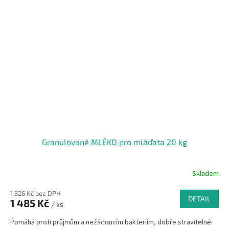
Granulované MLÉKO pro mláďata 20 kg
Skladem
1 326 Kč bez DPH
DETAIL
1 485 Kč
/ ks
Pomáhá proti průjmům a nežádoucím bakteriím, dobře stravitelné.