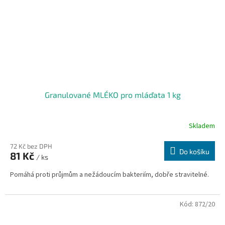
Granulované MLÉKO pro mláďata 1 kg
Skladem
72 Kč bez DPH
Do košíku
81 Kč
/ ks
Pomáhá proti průjmům a nežádoucím bakteriím, dobře stravitelné.
Kód:
872/20