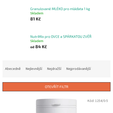
Granulované MLÉKO pro mláďata 1 kg
Skladem
81 Kč
NutriMix pro OVCE a SPÁRKATOU ZVĚŘ
Skladem
84 Kč
od
Ř
a
Abecedně
Nejlevnější
Nejdražší
Nejprodávanější
z
e
n
OTEVŘÍT FILTR
í
p
V
Kód:
1254/0-5
r
ý
o
p
d