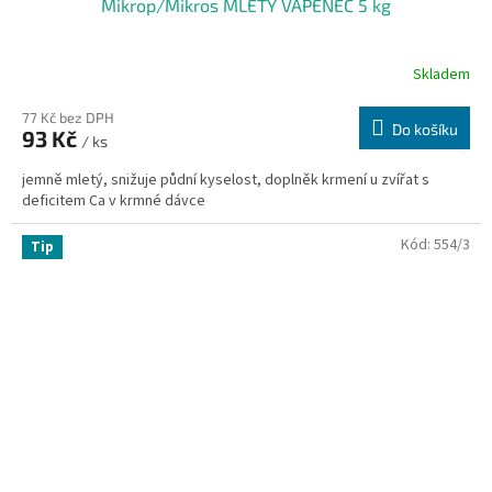
Mikrop/Mikros MLETÝ VÁPENEC 5 kg
Skladem
77 Kč bez DPH
Do košíku
93 Kč
/ ks
jemně mletý, snižuje půdní kyselost, doplněk krmení u zvířat s
deficitem Ca v krmné dávce
Kód:
554/3
Tip