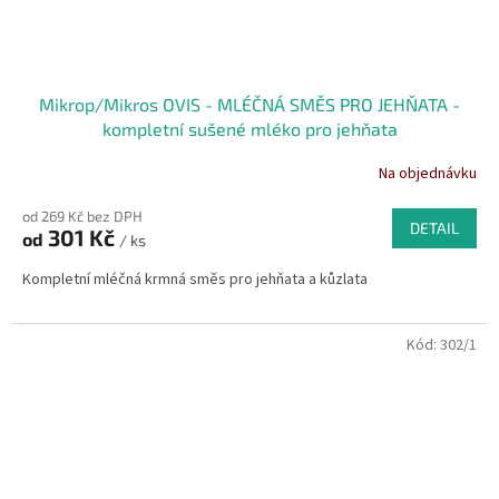
Mikrop/Mikros OVIS - MLÉČNÁ SMĚS PRO JEHŇATA -
kompletní sušené mléko pro jehňata
Na objednávku
od 269 Kč bez DPH
DETAIL
301 Kč
od
/ ks
Kompletní mléčná krmná směs pro jehňata a kůzlata
Kód:
302/1