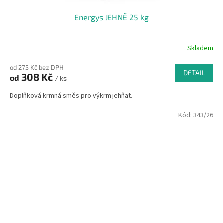
Energys JEHNĚ 25 kg
Skladem
od 275 Kč bez DPH
DETAIL
308 Kč
od
/ ks
Doplňková krmná směs pro výkrm jehňat.
Kód:
343/26