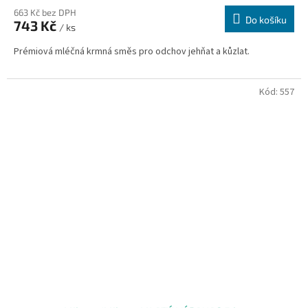
663 Kč bez DPH
Do košíku
743 Kč
/ ks
Prémiová mléčná krmná směs pro odchov jehňat a kůzlat.
Kód:
557