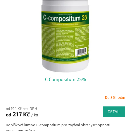
i
u
s
k
p
t
r
ů
o
d
u
k
t
ů
C Compositum 25%
Do 36 hodin
od 194 Kč bez DPH
DETAIL
217 Kč
od
/ ks
Doplňkové krmivo C-compositum pro zvýšení obranyschopnosti
organismu zvířete.