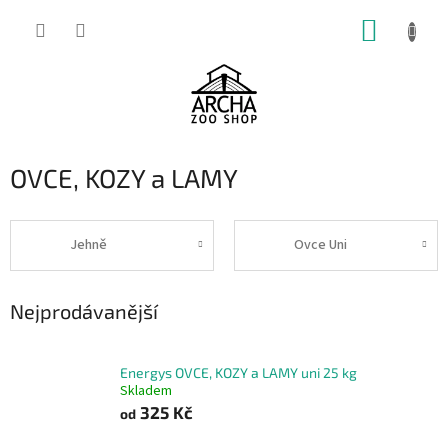
Přejít
NÁKUP
na
obsah
KOŠÍK
OVCE, KOZY a LAMY
Jehně
Ovce Uni
Nejprodávanější
Energys OVCE, KOZY a LAMY uni 25 kg
Skladem
325 Kč
od