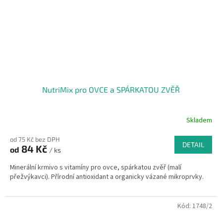
NutriMix pro OVCE a SPÁRKATOU ZVĚŘ
Skladem
od 75 Kč bez DPH
DETAIL
84 Kč
od
/ ks
Minerální krmivo s vitamíny pro ovce, spárkatou zvěř (malí
přežvýkavci). Přírodní antioxidant a organicky vázané mikroprvky.
Kód:
1748/2