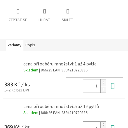
ZEPTAT SE
HLÍDAT
SDÍLET
Varianty
Popis
cena při odběru množství: 1 až 4 pytle
Skladem
| 866/25
EAN:
8594210720886
Do 
383 Kč
/ ks
342 Kč bez DPH
cena při odběru množství: 5 až 19 pytlů
Skladem
| 866/26
EAN:
8594210720886
Do 
369 Kč
/ ks