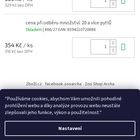
329 Kč bez DPH
cena při odběru množství: 20 a více pytlů
Skladem
| 866/27
EAN:
8594210720886
Do 
354 Kč
/ ks
316 Kč bez DPH
Z
á
Zboží.cz
facebook zooarcha
Zoo Shop Archa
p
a
KRMIVA ENERGYS pro koně - GRANULE
"Používáme cookies, abychom Vám umožnili pohodlné
t
prohlížení webu a díky analýze provozu webu neustále
í
zlepšovali jeho funkce, výkon a použitelnost."
Vytvořil Shoptet
Nastavení