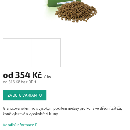
od
354 Kč
/ ks
od
316 Kč
bez DPH
Měrná
ZVOLTE VARIANTU
cena:
Granulované krmivo s vysokým podílem melasy pro koně ve střední zátěži,
koně vybíravé a vysokobřezí klisny.
Detailní informace