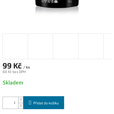
99 Kč
/ ks
88 Kč bez DPH
Měrná
Skladem
cena:
Přidat do košíku