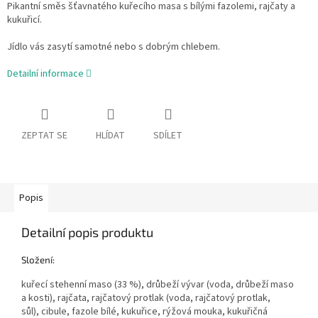
Pikantní směs šťavnatého kuřecího masa s bílými fazolemi, rajčaty a
kukuřicí.
Jídlo vás zasytí samotné nebo s dobrým chlebem.
Detailní informace
ZEPTAT SE
HLÍDAT
SDÍLET
Popis
Detailní popis produktu
Složení:
kuřecí stehenní maso (33 %), drůbeží vývar (voda, drůbeží maso
a kosti), rajčata, rajčatový protlak (voda, rajčatový protlak,
sůl), cibule, fazole bílé, kukuřice, rýžová mouka, kukuřičná