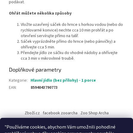
podávat.
Ohřát můžete několika způsoby
Vložte uzavřený sáček do hrnce s horkou vodou (nebo do
rychlovarné konvice) nechte cca 10 min prohřát a po
otevření servírujte přímo na talíř.
Sáček vyprázdněte přímo do hrnce (nebo pánvičky) a
ohřívejte cca 5 min
.
Přendejte jídlo ze sáčku do vhodné nádoby a ohřívejte
cca 3 min v mikrovlnné troubě.
Doplňkové parametry
Kategorie
:
Hlavní jídlo (bez přílohy) - 1 porce
EAN
:
8594043790773
Z
á
Zboží.cz
facebook zooarcha
Zoo Shop Archa
p
a
KRMIVA ENERGYS pro koně - GRANULE
"Používáme cookies, abychom Vám umožnili pohodlné
t