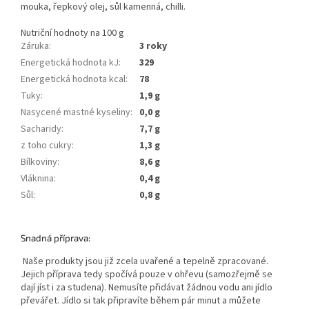
mouka, řepkový olej, sůl kamenná, chilli.
Nutriční hodnoty na 100 g
Záruka
:
3 roky
Energetická hodnota kJ
:
329
Energetická hodnota kcal
:
78
Tuky
:
1,9 g
Nasycené mastné kyseliny
:
0,0 g
Sacharidy
:
7,7 g
z toho cukry
:
1,3 g
Bílkoviny
:
8,6 g
Vláknina
:
0,4 g
Sůl
:
0,8 g
Snadná příprava:
Naše produkty jsou již zcela uvařené a tepelně zpracované.
Jejich příprava tedy spočívá pouze v ohřevu (samozřejmě se
dají jíst i za studena). Nemusíte přidávat žádnou vodu ani jídlo
převářet. Jídlo si tak připravíte během pár minut a můžete