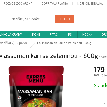
ROZVOZ ZOO ARCHA
DOPRAVA A PLATBA
MOJE OBJEDNÁVKA
HLEDAT
LŇKOVÁ KRMIVA
KONĚ
PTÁCI
PSI
KOČKY
DRO
bez přílohy) - 2 porce
EX. Massaman kari se zeleninou - 600g
Massaman kari se zeleninou - 600g
4439
179
160 Kč b
Měrná
Skla
cena: