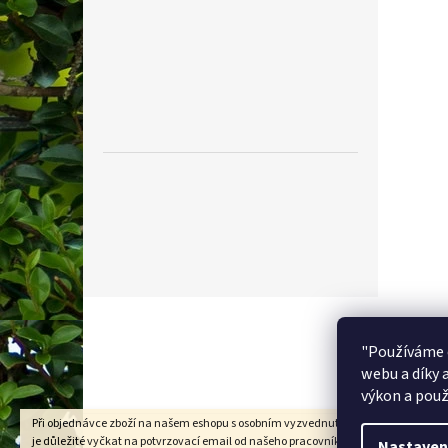
Z
á
p
"Používáme 
a
webu a díky 
t
výkon a použ
í
Při objednávce zboží na našem eshopu s osobním vyzvednutím na prodejně v Kad
je důležité vyčkat na potvrzovací email od našeho pracovníka !!! Děkujeme za
Nastaven