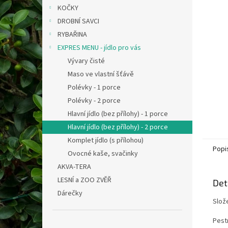
n
KOČKY
e
DROBNÍ SAVCI
l
RYBAŘINA
EXPRES MENU - jídlo pro vás
Vývary čisté
Maso ve vlastní šťávě
Polévky - 1 porce
Polévky - 2 porce
Hlavní jídlo (bez přílohy) - 1 porce
Hlavní jídlo (bez přílohy) - 2 porce
Komplet jídlo (s přílohou)
Popi
Ovocné kaše, svačinky
AKVA-TERA
LESNÍ a ZOO ZVĚŘ
Det
Dárečky
Slože
Pest