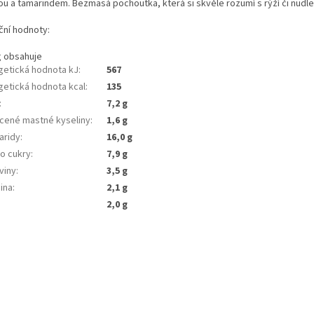
ou a tamarindem. Bezmasá pochoutka, která si skvěle rozumí s rýží či nudle
ční hodnoty:
g obsahuje
getická hodnota kJ
:
567
getická hodnota kcal
:
135
:
7,2 g
cené mastné kyseliny
:
1,6 g
aridy
:
16,0 g
ho cukry
:
7,9 g
viny
:
3,5 g
ina
:
2,1 g
2,0 g