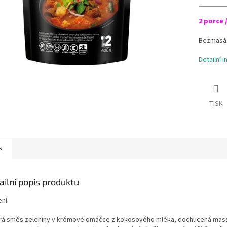
2 porce 
Bezmasá 
Detailní 
TISK
s
ailní popis produktu
ní:
rá směs zeleniny v krémové omáčce z kokosového mléka, dochucená mas