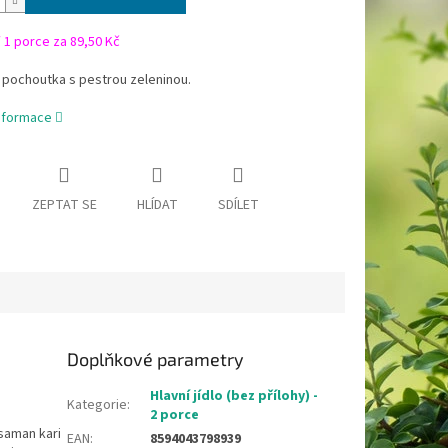
/
1 porce za 89,50 Kč
pochoutka s pestrou zeleninou.
informace
ZEPTAT SE
HLÍDAT
SDÍLET
Doplňkové parametry
Hlavní jídlo (bez přílohy) -
Kategorie
:
2 porce
saman kari
EAN
:
8594043798939