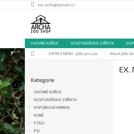
Přejít
zoo.archa@seznam.cz
na
obsah
CHOVNÉ KUŘICE
HOSPODÁŘSKÁ ZVÍŘATA
DOP
Domů
EXPRES MENU - jídlo pro vás
Hlavní jídlo (
P
EX. 
o
Přeskočit
s
Kategorie
kategorie
t
r
CHOVNÉ KUŘICE
a
HOSPODÁŘSKÁ ZVÍŘATA
n
DOPLŇKOVÁ KRMIVA
n
í
KONĚ
p
PTÁCI
a
PSI