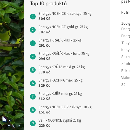
past
Top 10 produktů
Nutri
Energys NOSNICE klasik syp. 25 kg
304 Kč
100 
Energys NOSNICE gold gr. 25 kg
Ener
307 Kč
Ener
Energys KRÁLÍK klasik 25 kg
Tuky
291 Kč
Nasy
Energys KRÁLÍK klasik forte 25 kg
Sach
294 Kč
z to
Energys KRŮTA maxi gr. 25 kg
Bílko
330 Kč
Vlákn
Energys KACHNA maxi 25 kg
Sůl
:
329 Kč
Energys KUŘE midi gr. 25 kg
312 Kč
Energys NOSNICE klasik syp. 10 kg
151 Kč
VaT - NOSNICE sypká 20 kg
225 Kč