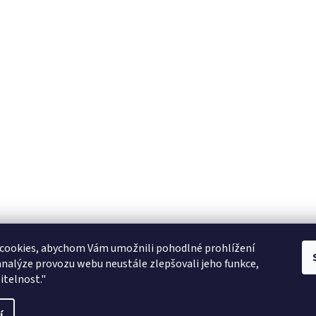
Zboží.cz
facebook zooarcha
Zoo Shop Archa
cookies, abychom Vám umožnili pohodlné prohlížení
analýze provozu webu neustále zlepšovali jeho funkce,
KRMIVA ENERGYS pro koně - GRANULE
itelnost."
ani
í