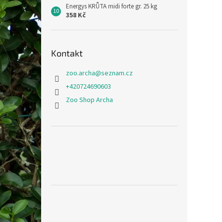
Energys KRŮTA midi forte gr. 25 kg
358 Kč
Kontakt
zoo.archa
@
seznam.cz
+420724690603
Zoo Shop Archa