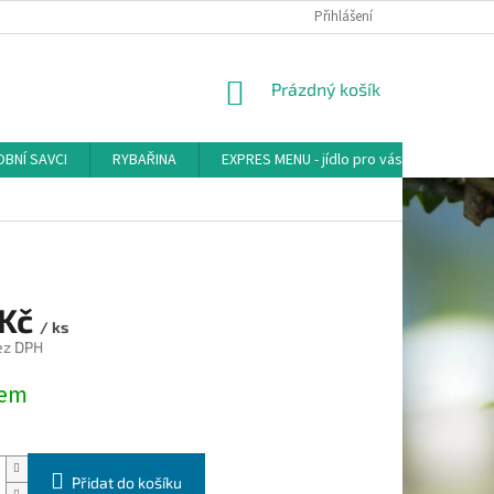
Přihlášení
NÁKUPNÍ
Prázdný košík
KOŠÍK
BNÍ SAVCI
RYBAŘINA
EXPRES MENU - jídlo pro vás
AKVA-
3
 Kč
/ ks
ez DPH
dem
Přidat do košíku