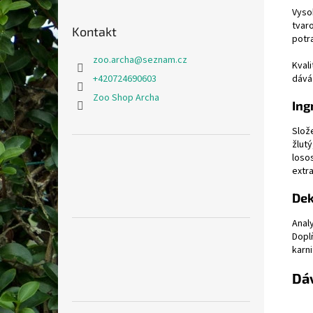
Vyso
tvar
Kontakt
potr
zoo.archa
@
seznam.cz
Kval
dává
+420724690603
Zoo Shop Archa
Ing
Slož
žluty
losos
extra
Dek
Anal
Doplň
karni
Dá