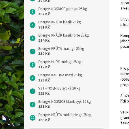
304 Kč
zpra
a vel
Energys NOSNICE gold gr. 25 kg
307 Kč
S vy
Energys KRÁLÍK klasik 25 kg
s los
291 Kč
Komp
Energys KRÁLÍK klasik forte 25 kg
294 Kč
jaho
pozn
Energys KRŮTA maxi gr. 25 kg
330 Kč
Energys KUŘE midi gr. 25 kg
312 Kč
Pro 
suro
Energys KACHNA maxi 25 kg
(66%
329 Kč
prop
VaT - NOSNICE sypká 20 kg
225 Kč
Slož
řídí
Energys NOSNICE klasik syp. 10 kg
151 Kč
Velik
Energys KRŮTA midi forte gr. 25 kg
granu
358 Kč
žalu