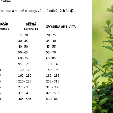
otřebné
hmotnost a krmné návody, včetně důležitých údajů o
UČÁK
BĚŽNÁ
ZVÝŠENÁ AKTIVITA
NIOR)
AKTIVITA
15 - 20
20 - 25
30 - 35
35 - 40
40 - 50
45 - 55
50 - 65
55 - 70
60 - 75
65 - 85
95 - 125
110 - 140
0
130 - 170
150 - 190
5
165 - 210
185 - 235
5
220 - 285
255 - 315
5
275 - 355
315 - 395
5
375 - 480
425 - 535
0
465 - 595
530 - 660