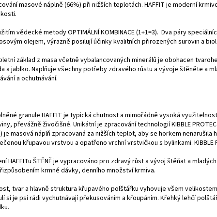
cování masové náplně (66%) při nižších teplotách. HAFFIT je moderní krmi
ikosti.
užitím vědecké metody OPTIMÁLNÍ KOMBINACE (1+1=3). Dva páry speciálních
osovým olejem, výrazně posilují účinky kvalitních přirozených surovin a biol
letní základ z masa včetně vybalancovaných minerálů je obohacen tvaroh
da a jablko. Naplňuje všechny potřeby zdravého růstu a vývoje štěněte a m
ávání a ochutnávání.
plněné granule HAFFIT je typická chutnost a mimořádně vysoká využitelnost 
viny, převážně živočišné. Unikátní je zpracování technologií KIBBLE PROTEC
) je masová náplň zpracovaná za nižších teplot, aby se horkem nenarušila h
ečenou křupavou vrstvou a opatřeno vrchní vrstvičkou s bylinkami. KIBBLE
ení HAFFITu ŠTĚNĚ je vypracováno pro zdravý růst a vývoj štěňat a mladýc
 přizpůsobením krmné dávky, denního množství krmiva.
ost, tvar a hlavně struktura křupavého polštářku vyhovuje všem velikostem 
lí si je psi rádi vychutnávají překusováním a křoupáním. Křehký lehčí polštá
dku.