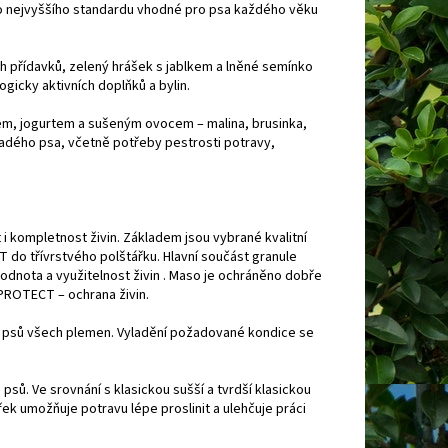
vo nejvyššího standardu vhodné pro psa každého věku
 přídavků, zelený hrášek s jablkem a lněné semínko
ogicky aktivních doplňků a bylin.
em, jogurtem a sušeným ovocem – malina, brusinka,
ladého psa, včetně potřeby pestrosti potravy,
i kompletnost živin. Základem jsou vybrané kvalitní
T do třívrstvého polštářku. Hlavní součást granule
odnota a využitelnost živin . Maso je ochráněno dobře
 PROTECT – ochrana živin.
h psů všech plemen. Vyladění požadované kondice se
psů. Ve srovnání s klasickou sušší a tvrdší klasickou
řek umožňuje potravu lépe proslinit a ulehčuje práci