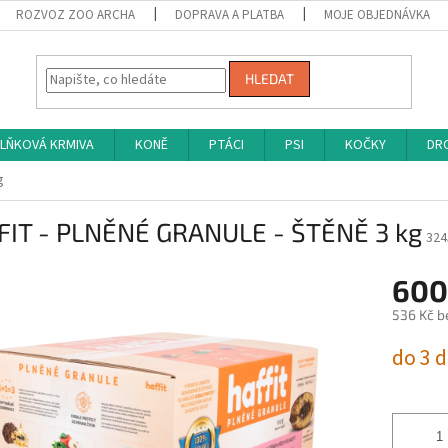
ROZVOZ ZOO ARCHA
DOPRAVA A PLATBA
MOJE OBJEDNÁVKA
HLEDAT
LŇKOVÁ KRMIVA
KONĚ
PTÁCI
PSI
KOČKY
DRO
g
FIT - PLNĚNÉ GRANULE - ŠTĚNĚ 3 kg
324
600
536 Kč b
Měrná
do 3 
cena: