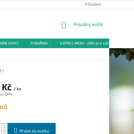
Přihlášení
NÁKUPNÍ
Prázdný košík
KOŠÍK
BNÍ SAVCI
RYBAŘINA
EXPRES MENU - jídlo pro vás
AKVA-
57
 Kč
/ ks
ez DPH
dnů
Přidat do košíku