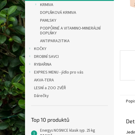
n
KRMIVA
e
DOPLŇKOVÁ KRMIVA
l
PAMLSKY
PODPŮRNÉ A VITAMINO-MINERÁLNÍ
DOPLŇKY
ANTIPARAZITIKA
KOČKY
DROBNÍ SAVCI
RYBAŘINA
EXPRES MENU - jídlo pro vás
AKVA-TERA
LESNÍ a ZOO ZVĚŘ
Dárečky
Popi
Top 10 produktů
Det
Energys NOSNICE klasik syp. 25 kg
Jedi