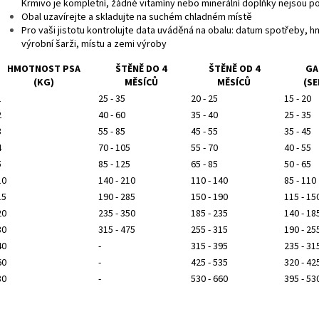
Krmivo je kompletní, žádné vitamíny nebo minerální doplňky nejsou p
Obal uzavírejte a skladujte na suchém chladném místě
Pro vaši jistotu kontrolujte data uváděná na obalu: datum spotřeby, 
výrobní šarži, místu a zemi výroby
HMOTNOST PSA
ŠTĚNĚ DO 4
ŠTĚNĚ OD 4
GA
(KG)
MĚSÍCŮ
MĚSÍCŮ
(SE
1
25 - 35
20 - 25
15 - 20
2
40 - 60
35 - 40
25 - 35
3
55 - 85
45 - 55
35 - 45
4
70 - 105
55 - 70
40 - 55
5
85 - 125
65 - 85
50 - 65
10
140 - 210
110 - 140
85 - 110
15
190 - 285
150 - 190
115 - 15
20
235 - 350
185 - 235
140 - 18
30
315 - 475
255 - 315
190 - 25
40
-
315 - 395
235 - 31
60
-
425 - 535
320 - 42
80
-
530 - 660
395 - 53