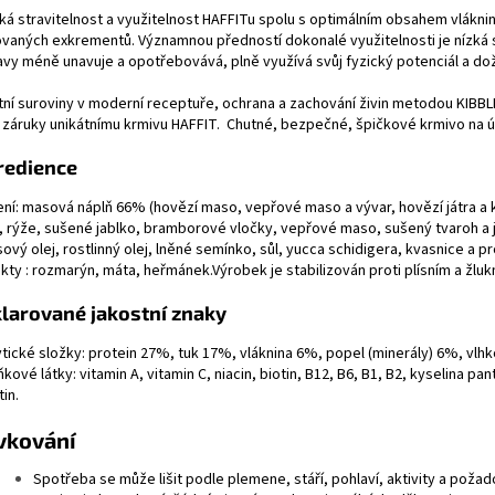
ká stravitelnost a využitelnost HAFFITu spolu s optimálním obsahem vlákni
ovaných exkrementů. Významnou předností dokonalé využitelnosti je nízká
avy méně unavuje a opotřebovává, plně využívá svůj fyzický potenc
itní suroviny v moderní receptuře, ochrana a zachování živin metodou KI
 záruky unikátnímu krmivu HAFFIT. Chutné, bezpečné, špičkové krmivo na úr
redience
ení: masová náplň 66% (hovězí maso, vepřové maso a vývar, hovězí játra a 
́, rýže, sušené jablko, bramborové vločky, vepřové maso, sušený tvaroh a
ový olej, rostlinný olej, lněné semínko, sůl, yucca schidigera, kvasnice a 
kty : rozmarýn, máta, heřmánek.Výrobek je stabilizován proti plísním a žluk
larované jakostní znaky
ytické složky: protein 27%, tuk 17%, vláknina 6%, popel (minerály) 6%, vlh
kové látky: vitamin A, vitamin C, niacin, biotin, B12, B6, B1, B2, kyselina pan
tin.
vkování
Spotřeba se může lišit podle plemene, stáří, pohlaví, aktivity a poža