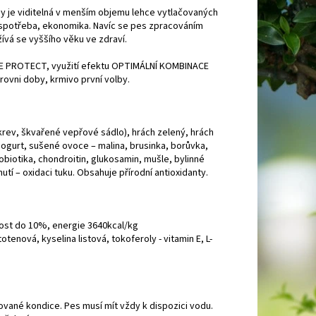
ny je viditelná v menším objemu lehce vytlačovaných
 spotřeba, ekonomika. Navíc se pes zpracováním
iál a dožívá se vyššího věku ve zdraví.
BBLE PROTECT, využití efektu OPTIMÁLNÍ KOMBINACE
ovni doby, krmivo první volby.
krev, škvařené vepřové sádlo), hrách zelený, hrách
 jogurt, sušené ovoce – malina, brusinka, borůvka,
probiotika, chondroitin, glukosamin, mušle, bylinné
nutí – oxidaci tuku. Obsahuje přírodní antioxidanty.
kost do 10%, energie 3640kcal/kg
totenová, kyselina listová, tokoferoly - vitamin E, L-
dované kondice. Pes musí mít vždy k dispozici vodu.