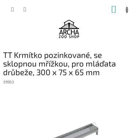
Přejít
NÁKUP
na
obsah
KOŠÍK
TT Krmítko pozinkované, se
sklopnou mřížkou, pro mláďata
drůbeže, 300 x 75 x 65 mm
39953