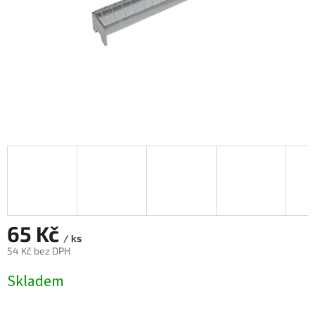
65 Kč
/ ks
54 Kč bez DPH
Měrná
Skladem
cena: