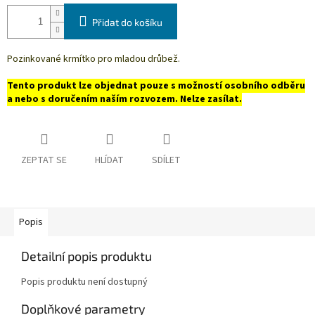
Přidat do košíku
Pozinkované krmítko pro mladou drůbež.
Tento produkt lze objednat pouze s možností osobního odběru
a nebo s doručením naším rozvozem. Nelze zasílat.
ZEPTAT SE
HLÍDAT
SDÍLET
Popis
Detailní popis produktu
Popis produktu není dostupný
Doplňkové parametry