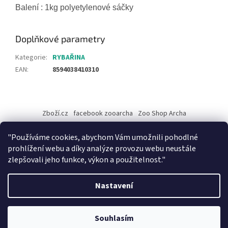
Balení : 1kg polyetylenové sáčky
Doplňkové parametry
Kategorie
:
RYBAŘINA
EAN
:
8594038410310
Z
á
Zboží.cz
facebook zooarcha
Zoo Shop Archa
p
a
KRMIVA ENERGYS pro koně - GRANULE
"Používáme cookies, abychom Vám umožnili pohodlné
t
prohlížení webu a díky analýze provozu webu neustále
í
zlepšovali jeho funkce, výkon a použitelnost."
Vytvořil Shoptet
Nastavení
Při objednávce zboží na našem eshopu s osobním vyzvednutím na
Copyright 2026
ZooArcha
. Všechna práva vyhrazena.
Upravit
prodejně v Kadani je důležité vyčkat na potvrzovací email od našeho
Souhlasím
nastavení cookies
pracovníka !!! Děkujeme za pochopení.