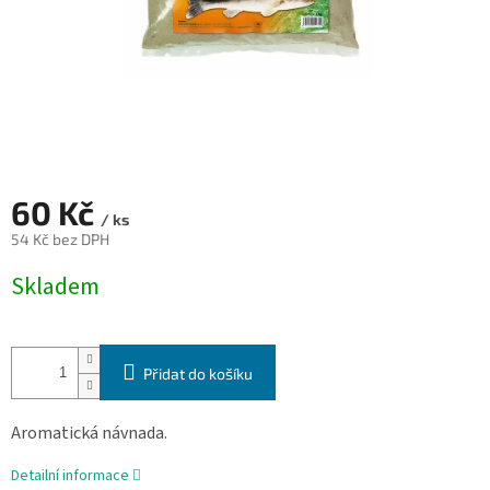
60 Kč
/ ks
54 Kč bez DPH
Měrná
Skladem
cena:
Přidat do košíku
Aromatická návnada.
Detailní informace