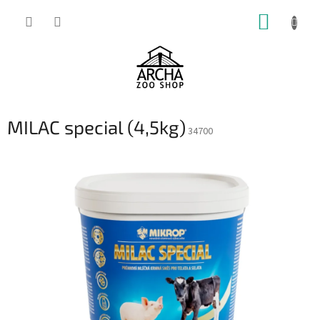
Přejít
NÁKUP
na
obsah
KOŠÍK
MILAC special (4,5kg)
34700