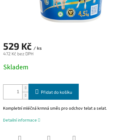
529 Kč
/ ks
472 Kč bez DPH
Měrná
Skladem
cena:
Přidat do košíku
Kompletní mléčná krmná směs pro odchov telat a selat.
Detailní informace