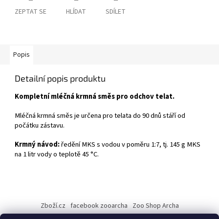
ZEPTAT SE
HLÍDAT
SDÍLET
Popis
Detailní popis produktu
Kompletní mléčná krmná směs pro odchov telat.
Mléčná krmná směs je určena pro telata do 90 dnů stáří od
počátku zástavu.
Krmný návod:
ředění MKS s vodou v poměru 1:7, tj. 145 g MKS
na 1 litr vody o teplotě 45 °C.
Z
á
Zboží.cz
facebook zooarcha
Zoo Shop Archa
p