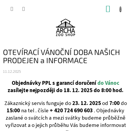
Přejít
NÁKUP
na
obsah
KOŠÍK
OTEVÍRACÍ VÁNOČNÍ DOBA NAŠICH
PRODEJEN a INFORMACE
11.12.2025
Objednávky PPL s garancí doručení
do Vánoc
zasílejte nejpozději do 18. 12. 2025 do 8:00 hod.
Zákaznický servis funguje do
23. 12. 2025
od
7:00
do
15:00
na tel . čísle
+ 420
724 690 603
. Objednávky
zaslané o svátcích a mezi svátky budeme průběžně
vyřizovat a o jejich průběhu Vás budeme informovat