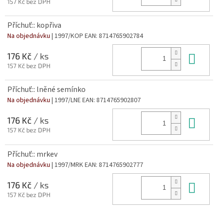
157 Kč bez DPH
Příchuť:: kopřiva
Na objednávku
| 1997/KOP
EAN:
8714765902784
Do 
176 Kč
/ ks
157 Kč bez DPH
Příchuť:: lněné semínko
Na objednávku
| 1997/LNE
EAN:
8714765902807
Do 
176 Kč
/ ks
157 Kč bez DPH
Příchuť:: mrkev
Na objednávku
| 1997/MRK
EAN:
8714765902777
Do 
176 Kč
/ ks
157 Kč bez DPH