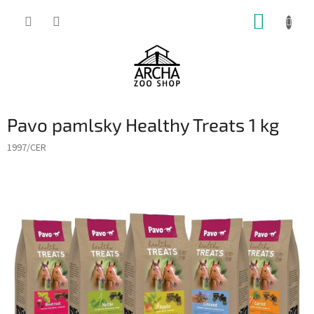
Přejít
NÁKUP
na
obsah
KOŠÍK
Pavo pamlsky Healthy Treats 1 kg
1997/CER