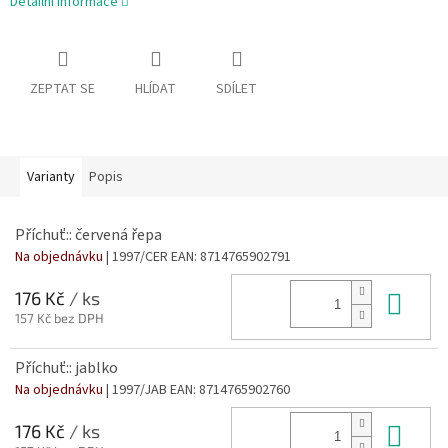
Detailní informace
ZEPTAT SE
HLÍDAT
SDÍLET
Varianty
Popis
Příchuť:: červená řepa
Na objednávku
| 1997/CER
EAN:
8714765902791
Do 
176 Kč
/ ks
157 Kč bez DPH
Příchuť:: jablko
Na objednávku
| 1997/JAB
EAN:
8714765902760
Do 
176 Kč
/ ks