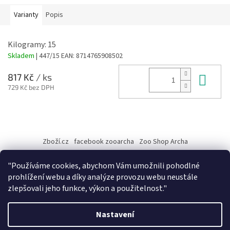
Varianty
Popis
Kilogramy: 15
Skladem
| 447/15
EAN:
8714765908502
Do 
817 Kč
/ ks
729 Kč bez DPH
Z
á
Zboží.cz
facebook zooarcha
Zoo Shop Archa
p
a
KRMIVA ENERGYS pro koně - GRANULE
"Používáme cookies, abychom Vám umožnili pohodlné
t
prohlížení webu a díky analýze provozu webu neustále
í
zlepšovali jeho funkce, výkon a použitelnost."
Vytvořil Shoptet
Nastavení