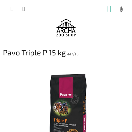
Přejít
NÁKUP
na
obsah
KOŠÍK
Pavo Triple P 15 kg
447/15