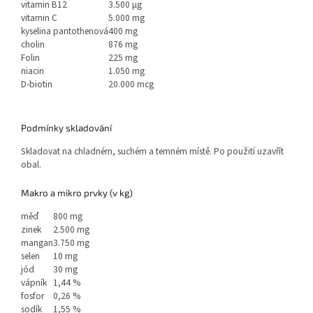
vitamin B12
3.500 µg
vitamin C
5.000 mg
kyselina pantothenová
400 mg
cholin
876 mg
Folin
225 mg
niacin
1.050 mg
D-biotin
20.000 mcg
Podmínky skladování
Skladovat na chladném, suchém a temném místě. Po použití uzavřít
obal.
Makro a mikro prvky (v kg)
měď
800 mg
zinek
2.500 mg
mangan
3.750 mg
selen
10 mg
jód
30 mg
vápník
1,44 %
fosfor
0,26 %
sodík
1,55 %