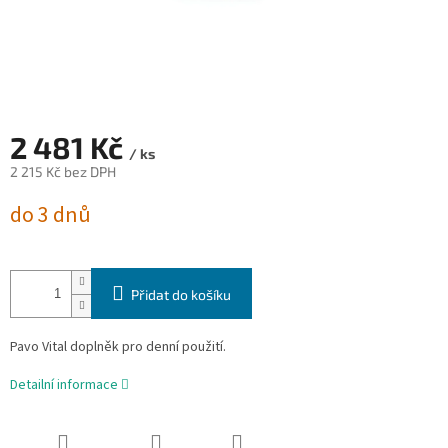
2 481 Kč
/ ks
2 215 Kč bez DPH
Měrná
do 3 dnů
cena:
Přidat do košíku
Pavo Vital doplněk pro denní použití.
Detailní informace