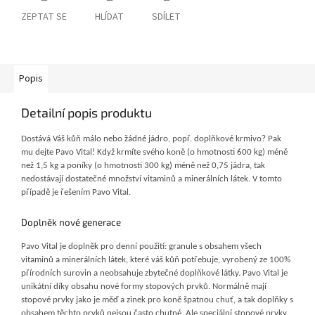
ZEPTAT SE
HLÍDAT
SDÍLET
Popis
Detailní popis produktu
Dostává Váš kůň málo nebo žádné jádro, popř. doplňkové krmivo? Pak
mu dejte Pavo Vital! Když krmíte svého koně (o hmotnosti 600 kg) méně
než 1,5 kg a poníky (o hmotnosti 300 kg) méně než 0,75 jádra, tak
nedostávají dostatečné množství vitaminů a minerálních látek. V tomto
případě je řešením Pavo Vital.
Doplněk nové generace
Pavo Vital je doplněk pro denní použití: granule s obsahem všech
vitaminů a minerálních látek, které váš kůň potřebuje, vyrobený ze 100%
přírodních surovin a neobsahuje zbytečné doplňkové látky. Pavo Vital je
unikátní díky obsahu nové formy stopových prvků. Normálně mají
stopové prvky jako je měď a zinek pro koně špatnou chuť, a tak doplňky s
obsahem těchto prvků nejsou často chutné. Ale speciální stopové prvky