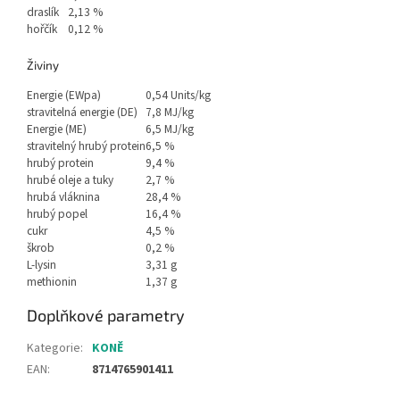
draslík
2,13 %
hořčík
0,12 %
Živiny
Energie (EWpa)
0,54 Units/kg
stravitelná energie (DE)
7,8 MJ/kg
Energie (ME)
6,5 MJ/kg
stravitelný hrubý protein
6,5 %
hrubý protein
9,4 %
hrubé oleje a tuky
2,7 %
hrubá vláknina
28,4 %
hrubý popel
16,4 %
cukr
4,5 %
škrob
0,2 %
L-lysin
3,31 g
methionin
1,37 g
Doplňkové parametry
Kategorie
:
KONĚ
EAN
:
8714765901411