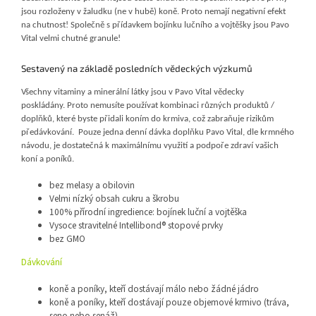
jsou rozloženy v žaludku (ne v hubě) koně. Proto nemají negativní efekt
na chutnost! Společně s přídavkem bojínku lučního a vojtěšky jsou Pavo
Vital velmi chutné granule!
Sestavený na základě posledních vědeckých výzkumů
Všechny vitaminy a minerální látky jsou v Pavo Vital vědecky
poskládány. Proto nemusíte používat kombinaci různých produktů /
doplňků, které byste přidali koním do krmiva, což zabraňuje rizikům
předávkování. Pouze jedna denní dávka doplňku Pavo Vital, dle krmného
návodu, je dostatečná k maximálnímu využití a podpoře zdraví vašich
koní a poníků.
bez melasy a obilovin
Velmi nízký obsah cukru a škrobu
100% přírodní ingredience: bojínek luční a vojtěška
Vysoce stravitelné Intellibond® stopové prvky
bez GMO
Dávkování
koně a poníky, kteří dostávají málo nebo žádné jádro
koně a poníky, kteří dostávají pouze objemové krmivo (tráva,
seno nebo senáž)