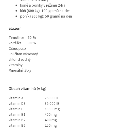
koně a poníky v režimu 24/7
kůň (600 kg): 100 gramů na den
poník (300 kg): 50 gramů na den
Složení
Timothee
60 %
vojtěška
30 %
Citrus pulp
uhličitan vápenatý
chlorid sodný
Vitaminy
Minerální látky
Obsah vitaminů (v kg)
vitamin A
25.000 IE
vitamin D3
35.000 IE
vitamin E
6.000 mg
vitamin B1
400 mg
vitamin B2
400 mg
vitamin B6
250 mg