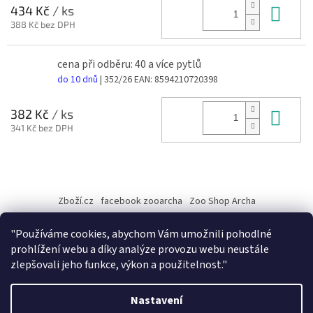
Do 
434 Kč
/ ks
388 Kč bez DPH
cena při odběru: 40 a více pytlů
do 10 dnů
| 352/26
EAN:
8594210720398
Do 
382 Kč
/ ks
341 Kč bez DPH
Z
á
Zboží.cz
facebook zooarcha
Zoo Shop Archa
p
a
KRMIVA ENERGYS pro koně - GRANULE
"Používáme cookies, abychom Vám umožnili pohodlné
t
prohlížení webu a díky analýze provozu webu neustále
í
zlepšovali jeho funkce, výkon a použitelnost."
Vytvořil Shoptet
Nastavení