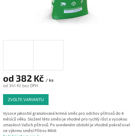
od
382 Kč
/ ks
od
341 Kč
bez DPH
Měrná
ZVOLTE VARIANTU
cena:
Vysoce jakostní granulovaná krmná směs pro odchov pštrosů do 6
měsíců věku. Složení této směsi je vhodné pro rychlý růst a vysokou
zmasilost Vašich pštrosů. Po uvedeném období je vhodné pokračovat
ve výkrmu směsí Pštros MAXI.