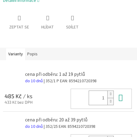
Detailní informace
ZEPTAT SE
HLÍDAT
SDÍLET
Varianty
Popis
cena při odběru: 1 až 19 pytlů
do 10 dnů
| 352/1 P
EAN:
8594210720398
Do 
485 Kč
/ ks
433 Kč bez DPH
cena při odběru: 20 až 39 pytlů
do 10 dnů
| 352/25
EAN:
8594210720398