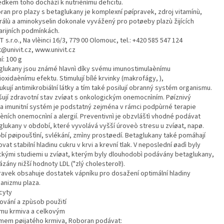
edkem toho dochází k nutriènímu deficitu.
ran pro plazy s betaglukany je komplexní pøípravek, zdroj vitamínù,
rálù a aminokyselin dokonale vyvážený pro potøeby plazù žijících
arijních podmínkách.
T s.r.o., Na vlèinci 16/3, 779 00 Olomouc, tel.: +420 585 547 124
t@univit.cz, www.univit.cz
í: 100 g
glukany jsou známé hlavnì díky svému imunostimulaènímu
ioxidaènímu efektu. Stimulují bílé krvinky (makrofágy, ),
kují antimikrobiální látky a tím také posilují obranný systém organismu.
šují zdravotní stav zvíøat s onkologickým onemocnìním. Pøíznivý
 na imunitní systém je podstatný zejména v rámci podpùrné terapie
èních onemocnìní a alergií. Preventivnì je obzvláštì vhodné podávat
glukany v období, které vyvolává vyšší úroveò stresu u zvíøat, napø.
bí pøipouštìní, svlékání, zmìny prostøedí. Betaglukany také pomáhají
vat stabilní hladinu cukru v krvi a krevní tlak. V neposlední øadì byly
ckými studiemi u zvíøat, kterým byly dlouhodobì podávány betaglukany,
zány nižší hodnoty LDL ("zlý cholesterol!).
ravek obsahuje dostatek vápníku pro dosažení optimální hladiny
ganizmu plaza.
cyty
ování a zpùsob použití
íjmu krmiva a celkovým
mem pøijatého krmiva, Roboran podávat: