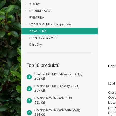
n
KOČKY
e
DROBNÍ SAVCI
l
RYBAŘINA
EXPRES MENU - jídlo pro vás
AKVA-TERA
LESNÍ a ZOO ZVĚŘ
Dárečky
Top 10 produktů
Popi
Energys NOSNICE klasik syp. 25 kg
304 Kč
Det
Energys NOSNICE gold gr. 25 kg
307 Kč
Chara
Obsah
Energys KRÁLÍK klasik 25 kg
betag
291 Kč
pro j
Energys KRÁLÍK klasik forte 25 kg
podmí
294 Kč