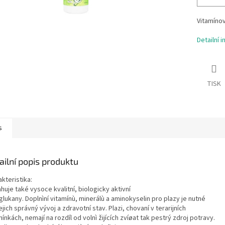
Vitamíno
Detailní 
TISK
s
ailní popis produktu
kteristika:
uje také vysoce kvalitní, biologicky aktivní
lukany. Doplnìní vitamínù, minerálù a aminokyselin pro plazy je nutné
ejich správný vývoj a zdravotní stav. Plazi, chovaní v terarijních
nkách, nemají na rozdíl od volnì žijících zvíøat tak pestrý zdroj potravy.