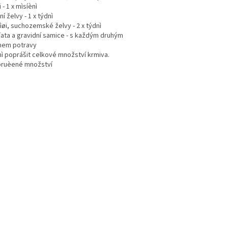
i - 1 x mìsíènì
ní želvy - 1 x týdnì
tìøi, suchozemské želvy - 2 x týdnì
áïata a gravidní samice - s každým druhým
mem potravy
ì poprášit celkové množství krmiva.
ruèené množství