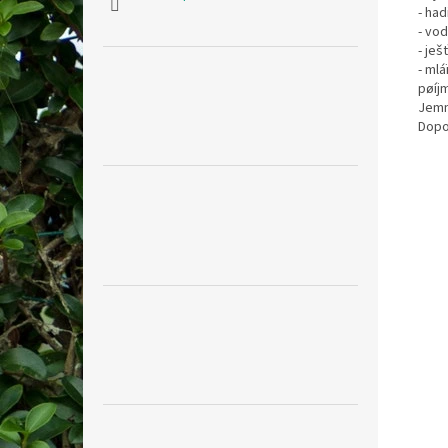
- had
- vod
- ješ
- ml
pøíj
Jemn
Dopo