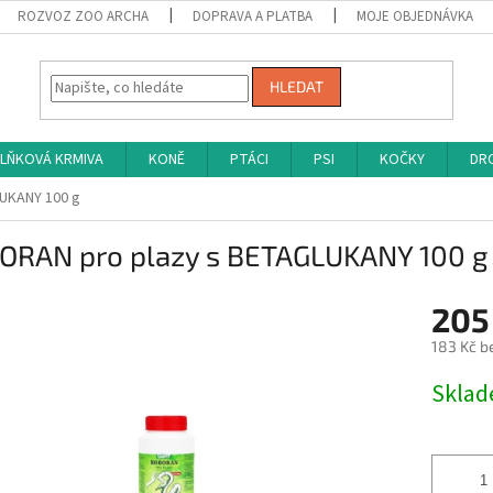
ROZVOZ ZOO ARCHA
DOPRAVA A PLATBA
MOJE OBJEDNÁVKA
HLEDAT
LŇKOVÁ KRMIVA
KONĚ
PTÁCI
PSI
KOČKY
DRO
UKANY 100 g
ORAN pro plazy s BETAGLUKANY 100 g
205
183 Kč b
Měrná
Skla
cena: