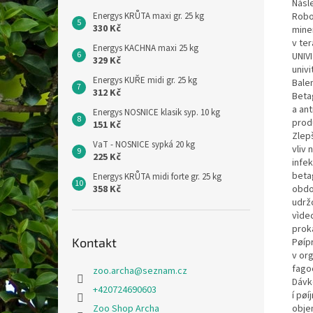
Násl
Energys KRŮTA maxi gr. 25 kg
Robo
330 Kč
mine
v ter
Energys KACHNA maxi 25 kg
UNIVI
329 Kč
univi
Energys KUŘE midi gr. 25 kg
Balen
312 Kč
Beta
a ant
Energys NOSNICE klasik syp. 10 kg
produ
151 Kč
Zlep
VaT - NOSNICE sypká 20 kg
vliv
225 Kč
infek
beta
Energys KRŮTA midi forte gr. 25 kg
358 Kč
obdo
udržo
vìde
proká
Kontakt
Pøíp
v or
fago
zoo.archa
@
seznam.cz
Dávk
+420724690603
í pø
Zoo Shop Archa
obje