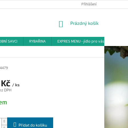
Přihlášení
NÁKUPNÍ
Prázdný košík
KOŠÍK
BNÍ SAVCI
RYBAŘINA
EXPRES MENU - jídlo pro vás
AKVA-
4479
 Kč
/ ks
ez DPH
dem
Přidat do košíku