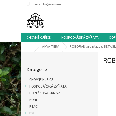
Přejít
zoo.archa@seznam.cz
na
obsah
CHOVNÉ KUŘICE
HOSPODÁŘSKÁ ZVÍŘATA
DOP
Domů
AKVA-TERA
ROBORAN pro plazy s BETAGL
P
ROB
o
Přeskočit
s
Kategorie
kategorie
t
r
CHOVNÉ KUŘICE
a
HOSPODÁŘSKÁ ZVÍŘATA
n
DOPLŇKOVÁ KRMIVA
n
í
KONĚ
p
PTÁCI
a
PSI