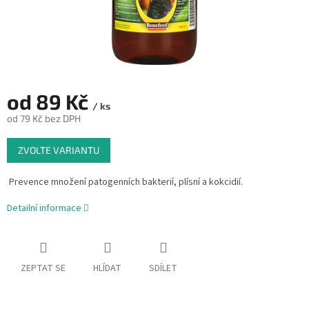
od
89 Kč
/ ks
od
79 Kč
bez DPH
Měrná
ZVOLTE VARIANTU
cena:
Prevence množení patogenních bakterií, plísní a kokcidií.
Detailní informace
ZEPTAT SE
HLÍDAT
SDÍLET