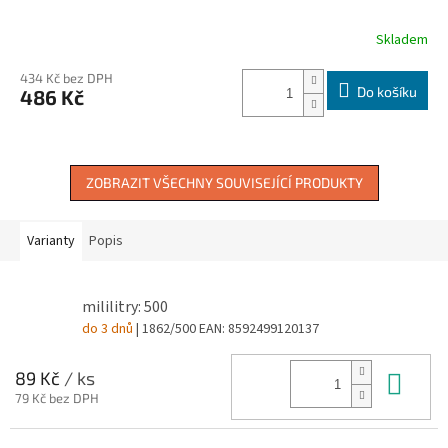
Skladem
434 Kč bez DPH
Do košíku
486 Kč
ZOBRAZIT VŠECHNY SOUVISEJÍCÍ PRODUKTY
Varianty
Popis
mililitry: 500
do 3 dnů
| 1862/500
EAN:
8592499120137
Do 
89 Kč
/ ks
79 Kč bez DPH