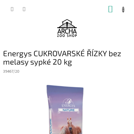
Přejít
NÁKUP
na
obsah
KOŠÍK
Energys CUKROVARSKÉ ŘÍZKY bez
melasy sypké 20 kg
39467/20