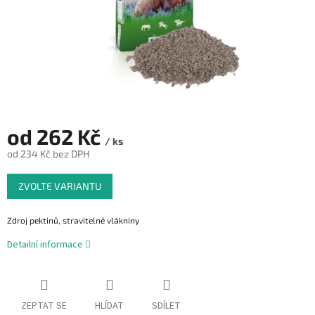
od
262 Kč
/ ks
od
234 Kč
bez DPH
Měrná
ZVOLTE VARIANTU
cena:
Zdroj pektinů, stravitelné vlákniny
Detailní informace
ZEPTAT SE
HLÍDAT
SDÍLET