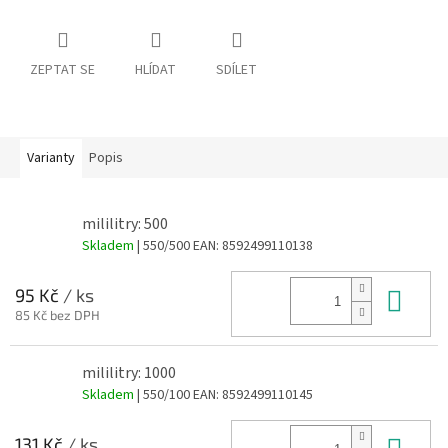
ZEPTAT SE
HLÍDAT
SDÍLET
Varianty
Popis
mililitry: 500
Skladem
| 550/500
EAN:
8592499110138
Do 
95 Kč
/ ks
85 Kč bez DPH
mililitry: 1000
Skladem
| 550/100
EAN:
8592499110145
Do 
131 Kč
/ ks