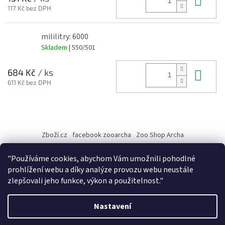
117 Kč bez DPH
mililitry: 6000
Skladem
| 550/501
Do 
684 Kč
/ ks
611 Kč bez DPH
Z
á
Zboží.cz
facebook zooarcha
Zoo Shop Archa
p
a
KRMIVA ENERGYS pro koně - GRANULE
"Používáme cookies, abychom Vám umožnili pohodlné
t
prohlížení webu a díky analýze provozu webu neustále
í
zlepšovali jeho funkce, výkon a použitelnost."
Vytvořil Shoptet
Nastavení