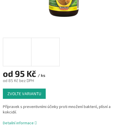
od
95 Kč
/ ks
od
85 Kč
bez DPH
Měrná
ZVOLTE VARIANTU
cena:
Přípravek s preventivními účinky proti množení bakterií, plísní a
kokcidií.
Detailní informace