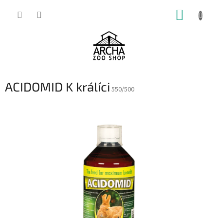
Přejít
NÁKUP
na
obsah
KOŠÍK
ACIDOMID K králíci
550/500