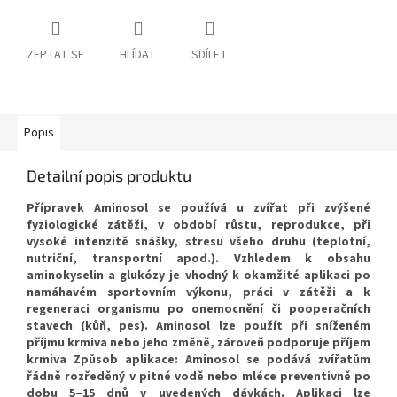
ZEPTAT SE
HLÍDAT
SDÍLET
Popis
Detailní popis produktu
Přípravek Aminosol se používá u zvířat při zvýšené
fyziologické zátěži, v období růstu, reprodukce, při
vysoké intenzitě snášky, stresu všeho druhu (teplotní,
nutriční, transportní apod.). Vzhledem k obsahu
aminokyselin a glukózy je vhodný k okamžité aplikaci po
namáhavém sportovním výkonu, práci v zátěži a k
regeneraci organismu po onemocnění či pooperačních
stavech (kůň, pes). Aminosol lze použít při sníženém
příjmu krmiva nebo jeho změně, zároveň podporuje příjem
krmiva Způsob aplikace: Aminosol se podává zvířatům
řádně rozředěný v pitné vodě nebo mléce preventivně po
dobu 5–15 dnů v uvedených dávkách. Aplikaci lze