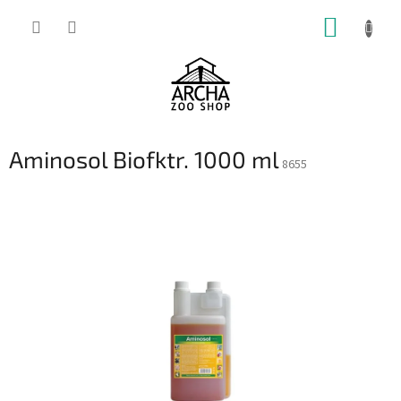
Přejít
NÁKUP
na
obsah
KOŠÍK
Aminosol Biofktr. 1000 ml
8655