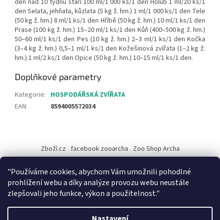
den nad 10 týdnů stáří 100 ml/1 000 ks/1 den Holub 1 ml/20 ks/1
den Selata, jehňata, kůzlata (5 kg ž. hm.) 1 ml/1 000 ks/1 den Tele
(50 kg ž. hm.) 8 ml/1 ks/1 den Hříbě (50 kg ž. hm.) 10 ml/1 ks/1 den
Prase (100 kg ž. hm.) 15–20 ml/1 ks/1 den Kůň (400–500 kg ž. hm.)
50–60 ml/1 ks/1 den Pes (10 kg ž. hm.) 2–3 ml/1 ks/1 den Kočka
(3–4 kg ž. hm.) 0,5–1 ml/1 ks/1 den Kožešinová zvířata (1–2 kg ž.
hm.) 1 ml/2 ks/1 den Opice (50 kg ž. hm.) 10–15 ml/1 ks/1 den.
Doplňkové parametry
Kategorie
:
HOSPODÁŘSKÁ ZVÍŘATA
EAN
:
8594005572034
Z
á
Zboží.cz
facebook zooarcha
Zoo Shop Archa
p
a
KRMIVA ENERGYS pro koně - GRANULE
"Používáme cookies, abychom Vám umožnili pohodlné
t
prohlížení webu a díky analýze provozu webu neustále
í
zlepšovali jeho funkce, výkon a použitelnost."
Vytvořil Shoptet
Nastavení