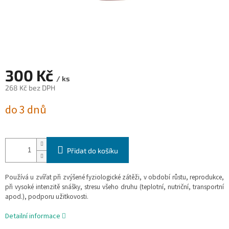
300 Kč
/ ks
268 Kč bez DPH
Měrná
do 3 dnů
cena:
Přidat do košíku
Používá u zvířat při zvýšené fyziologické zátěži, v období růstu, reprodukce,
při vysoké intenzitě snášky, stresu všeho druhu (teplotní, nutriční, transportní
apod.), podporu užitkovosti.
Detailní informace