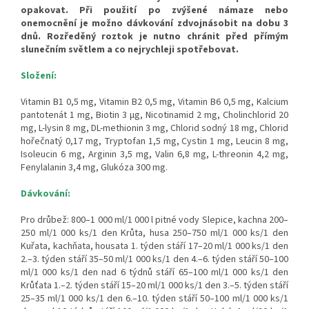
opakovat. Při použití po zvýšené námaze nebo
onemocnění je možno dávkování zdvojnásobit na dobu 3
dnů. Rozředěný roztok je nutno chránit před přímým
slunečním světlem a co nejrychleji spotřebovat.
Složení:
Vitamin B1 0,5 mg, Vitamin B2 0,5 mg, Vitamin B6 0,5 mg, Kalcium
pantotenát 1 mg, Biotin 3 µg, Nicotinamid 2 mg, Cholinchlorid 20
mg, L-lysin 8 mg, DL-methionin 3 mg, Chlorid sodný 18 mg, Chlorid
hořečnatý 0,17 mg, Tryptofan 1,5 mg, Cystin 1 mg, Leucin 8 mg,
Isoleucin 6 mg, Arginin 3,5 mg, Valin 6,8 mg, L-threonin 4,2 mg,
Fenylalanin 3,4 mg, Glukóza 300 mg.
Dávkování:
Pro drůbež: 800–1 000 ml/1 000 l pitné vody Slepice, kachna 200–
250 ml/1 000 ks/1 den Krůta, husa 250–750 ml/1 000 ks/1 den
Kuřata, kachňata, housata 1. týden stáří 17–20 ml/1 000 ks/1 den
2.–3. týden stáří 35–50 ml/1 000 ks/1 den 4.–6. týden stáří 50–100
ml/1 000 ks/1 den nad 6 týdnů stáří 65–100 ml/1 000 ks/1 den
Krůťata 1.–2. týden stáří 15–20 ml/1 000 ks/1 den 3.–5. týden stáří
25–35 ml/1 000 ks/1 den 6.–10. týden stáří 50–100 ml/1 000 ks/1