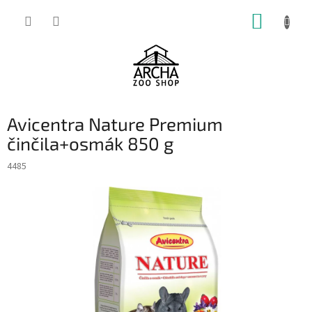
Přejít
NÁKUP
na
obsah
KOŠÍK
Avicentra Nature Premium
činčila+osmák 850 g
4485