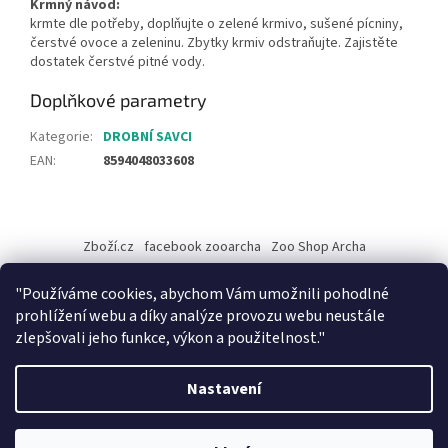
Krmný návod:
krmte dle potřeby, doplňujte o zelené krmivo, sušené pícniny,
čerstvé ovoce a zeleninu. Zbytky krmiv odstraňujte. Zajistěte
dostatek čerstvé pitné vody.
Doplňkové parametry
Kategorie
:
DROBNÍ SAVCI
EAN
:
8594048033608
Z
á
Zboží.cz
facebook zooarcha
Zoo Shop Archa
p
a
KRMIVA ENERGYS pro koně - GRANULE
"Používáme cookies, abychom Vám umožnili pohodlné
t
prohlížení webu a díky analýze provozu webu neustále
í
zlepšovali jeho funkce, výkon a použitelnost."
Vytvořil Shoptet
Nastavení
Při objednávce zboží na našem eshopu s osobním vyzvednutím na
Copyright 2026
ZooArcha
. Všechna práva vyhrazena.
Upravit