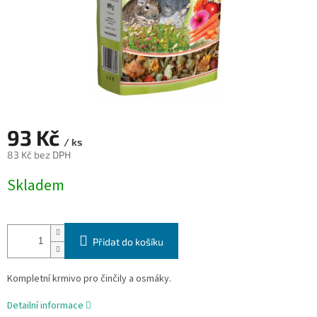
93 Kč
/ ks
83 Kč bez DPH
Měrná
Skladem
cena:
Přidat do košíku
Kompletní krmivo pro činčily a osmáky.
Detailní informace