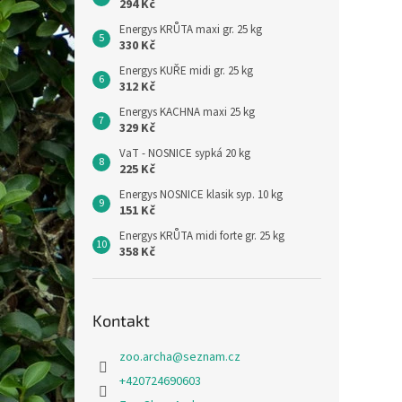
294 Kč
Energys KRŮTA maxi gr. 25 kg
330 Kč
Energys KUŘE midi gr. 25 kg
312 Kč
Energys KACHNA maxi 25 kg
329 Kč
VaT - NOSNICE sypká 20 kg
225 Kč
Energys NOSNICE klasik syp. 10 kg
151 Kč
Energys KRŮTA midi forte gr. 25 kg
358 Kč
Kontakt
zoo.archa
@
seznam.cz
+420724690603