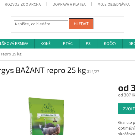
ROZVOZ ZOO ARCHA
DOPRAVA A PLATBA
MOJE OBJEDNÁVKA
HLEDAT
LŇKOVÁ KRMIVA
KONĚ
PTÁCI
PSI
KOČKY
DRO
repro 25 kg
rgys BAŽANT repro 25 kg
314/27
od
od
307 K
Měrná
ZVOLT
cena:
Granule 
optimáln
skořápko