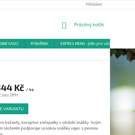
Přihlášení
NÁKUPNÍ
Prázdný košík
KOŠÍK
BNÍ SAVCI
RYBAŘINA
EXPRES MENU - jídlo pro vás
AKVA-
344 Kč
/ ks
č
bez DPH
E VARIANTU
pro bažanty, koroptve a křepelky v období snášky. Svým
ím složením podporuje vysokou snášku vajec s pevnou
u.