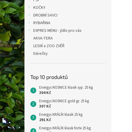
PSI
KOČKY
DROBNÍ SAVCI
RYBAŘINA
EXPRES MENU - jídlo pro vás
AKVA-TERA
LESNÍ a ZOO ZVĚŘ
Dárečky
Top 10 produktů
Energys NOSNICE klasik syp. 25 kg
304 Kč
Energys NOSNICE gold gr. 25 kg
307 Kč
Energys KRÁLÍK klasik 25 kg
291 Kč
Energys KRÁLÍK klasik forte 25 kg