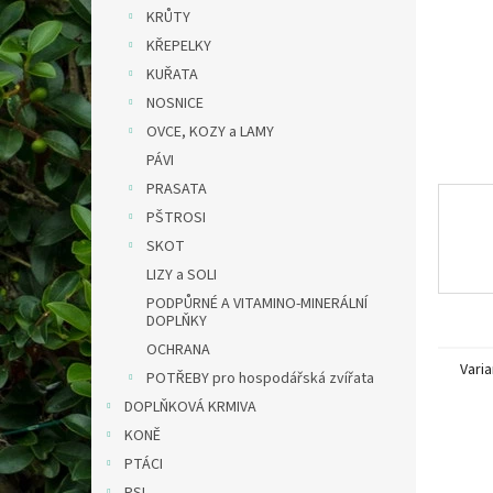
n
KRŮTY
e
KŘEPELKY
l
KUŘATA
NOSNICE
OVCE, KOZY a LAMY
PÁVI
PRASATA
PŠTROSI
SKOT
LIZY a SOLI
PODPŮRNÉ A VITAMINO-MINERÁLNÍ
DOPLŇKY
OCHRANA
Varia
POTŘEBY pro hospodářská zvířata
DOPLŇKOVÁ KRMIVA
KONĚ
PTÁCI