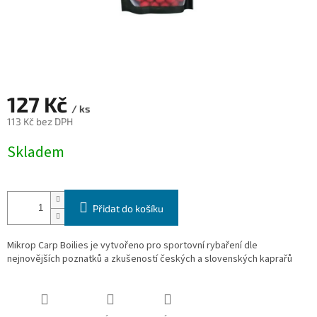
127 Kč
/ ks
113 Kč bez DPH
Měrná
Skladem
cena:
Přidat do košíku
Mikrop Carp Boilies je vytvořeno pro sportovní rybaření dle
nejnovějších poznatků a zkušeností českých a slovenských kaprařů