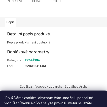
ZEPTAT SE
HLÍDAT
SDÍLET
Popis
Detailní popis produktu
Popis produktu není dostupný
Doplňkové parametry
Kategorie
:
RYBAŘINA
EAN
:
8594038411461
Z
á
Zboží.cz
facebook zooarcha
Zoo Shop Archa
p
a
KRMIVA ENERGYS pro koně - GRANULE
"Používáme cookies, abychom Vám umožnili pohodlné
t
prohlížení webu a díky analýze provozu webu neustále
í