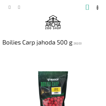
Přejít
NÁKUP
na
obsah
KOŠÍK
Boilies Carp jahoda 500 g
26103