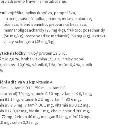
oru zdravého trávení a metabolismu.
ení:
vojtěška, byliny (kopřiva, pampeliška,
ocel), sušená jablka, ječmen, mrkev, kukuřice,
ice, lněné semínko, pivovarské kvasnice,
anoligosacharidy (75 mg/kg), fruktooligosacharidy
mg/kg), ostropestřec mariánský (50 mg/kg), extrakt
ky schidigera (45 mg/kg).
ytické složky:
hrubý protein 13,5 %,
ý tuk 2,8 %, hrubá vláknina 19,0 %, hrubý popel
, vlhkost 10,0 %, vápník 0,7 %, fosfor 0,4 %, sodík
 %.
iční aditiva v 1 kg:
vitamín A
0 m.j., vitamín D3 1 250 m.j., vitamín E
tokoferol) 70 mg, vitamín C 80 mg, vitamín K 0,1 mg,
ín B1 1 mg, vitamín B2 2 mg, vitamín B3 6 mg,
ín B5 3,5 mg, vitamín B6 1 mg, vitamín B9 0,12 mg,
ín B12 0,02 mg, biotin 1 mg, cholin chlorid 200 mg,
k 72 mg, železo 40 mg, mangan 54 mg, měď 10 mg,
,8 mg, selen 0,21 mg.