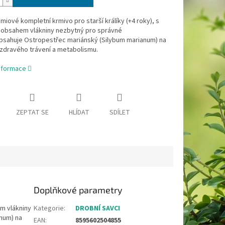
iové kompletní krmivo pro starší králíky (+4 roky), s
obsahem vlákniny nezbytný pro správné
obsahuje Ostropestřec mariánský (Silybum marianum) na
zdravého trávení a metabolismu.
informace
ZEPTAT SE
HLÍDAT
SDÍLET
Doplňkové parametry
m vlákniny
Kategorie
:
DROBNÍ SAVCI
num) na
EAN
:
8595602504855