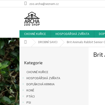
Přejít
zoo.archa@seznam.cz
na
obsah
CHOVNÉ KUŘICE
HOSPODÁŘSKÁ ZVÍŘATA
DOP
Domů
DROBNÍ SAVCI
Brit Animals Rabbit Senior
P
Brit
o
Přeskočit
s
Kategorie
kategorie
t
r
CHOVNÉ KUŘICE
a
HOSPODÁŘSKÁ ZVÍŘATA
n
DOPLŇKOVÁ KRMIVA
n
í
KONĚ
p
PTÁCI
a
PSI