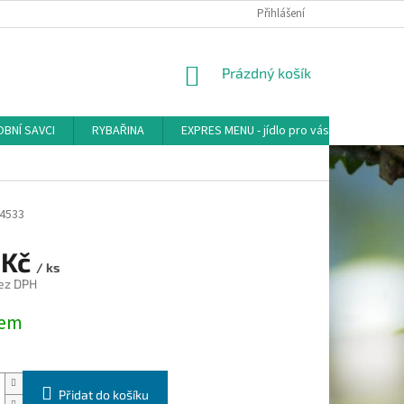
Přihlášení
NÁKUPNÍ
Prázdný košík
KOŠÍK
BNÍ SAVCI
RYBAŘINA
EXPRES MENU - jídlo pro vás
AKVA-
4533
 Kč
/ ks
ez DPH
dem
Přidat do košíku