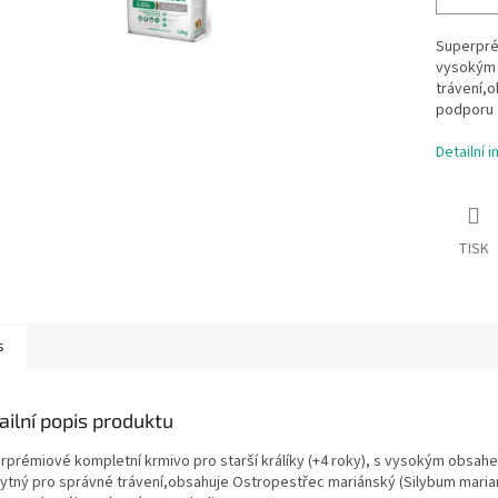
Superprém
vysokým 
trávení,
podporu 
Detailní 
TISK
s
ailní popis produktu
rprémiové kompletní krmivo pro starší králíky (+4 roky), s vysokým obsahe
ytný pro správné trávení,obsahuje Ostropestřec mariánský (Silybum maria