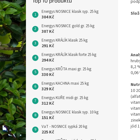
Top 10 produktů
podp
Energys NOSNICE klasik syp. 25 kg
Slož
304 Kč
jitr
pšen
Energys NOSNICE gold gr. 25 kg
mann
307 Kč
(50 
Energys KRÁLÍK klasik 25 kg
z ju
291 Kč
Energys KRÁLÍK klasik forte 25 kg
Anal
294 Kč
hrub
8,2 %
Energys KRŮTA maxi gr. 25 kg
0,06
330 Kč
Energys KACHNA maxi 25 kg
Nutr
329 Kč
10 20
(alfa
Energys KUŘE midi gr. 25 kg
vitam
312 Kč
vitam
Energys NOSNICE klasik syp. 10 kg
vitam
151 Kč
zine
jód 1
VaT - NOSNICE sypká 20 kg
225 Kč