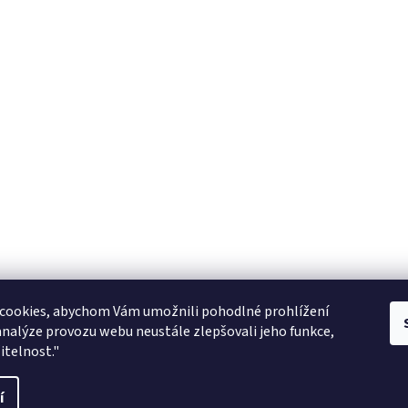
Zboží.cz
facebook zooarcha
Zoo Shop Archa
cookies, abychom Vám umožnili pohodlné prohlížení
analýze provozu webu neustále zlepšovali jeho funkce,
KRMIVA ENERGYS pro koně - GRANULE
itelnost."
ani
í
vit nastavení cookies