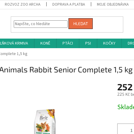
ROZVOZ ZOO ARCHA
DOPRAVA A PLATBA
MOJE OBJEDNÁVKA
HLEDAT
LŇKOVÁ KRMIVA
KONĚ
PTÁCI
PSI
KOČKY
DRO
 Complete 1,5 kg
 Animals Rabbit Senior Complete 1,5 kg
252
225 Kč b
Měrná
Skla
cena: