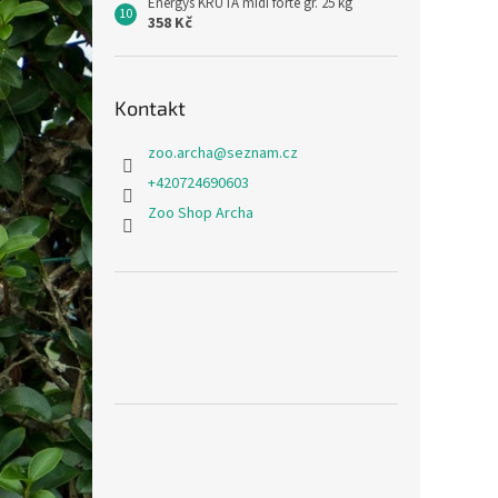
Energys KRŮTA midi forte gr. 25 kg
358 Kč
Kontakt
zoo.archa
@
seznam.cz
+420724690603
Zoo Shop Archa