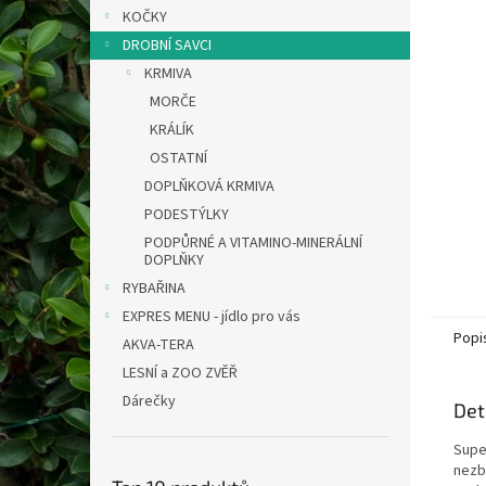
n
KOČKY
e
DROBNÍ SAVCI
l
KRMIVA
MORČE
KRÁLÍK
OSTATNÍ
DOPLŇKOVÁ KRMIVA
PODESTÝLKY
PODPŮRNÉ A VITAMINO-MINERÁLNÍ
DOPLŇKY
RYBAŘINA
EXPRES MENU - jídlo pro vás
Popi
AKVA-TERA
LESNÍ a ZOO ZVĚŘ
Dárečky
Det
Supe
nezb