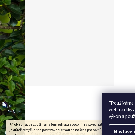
Z
á
p
"Používáme 
a
webu a díky 
t
výkon a použ
í
Při objednávce zboží na našem eshopu s osobním vyzvednutím na prodejně v Kad
je důležité vyčkat na potvrzovací email od našeho pracovníka !!! Děkujeme za
Nastaven
Copyright 2026
ZooArcha
. Všechna práva vyhrazena.
Upra