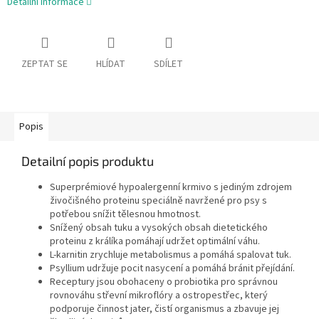
Detailní informace
ZEPTAT SE
HLÍDAT
SDÍLET
Popis
Detailní popis produktu
Superprémiové hypoalergenní krmivo s jediným zdrojem
živočišného proteinu speciálně navržené pro psy s
potřebou snížit tělesnou hmotnost.
Snížený obsah tuku a vysokých obsah dietetického
proteinu z králíka pomáhají udržet optimální váhu.
L-karnitin zrychluje metabolismus a pomáhá spalovat tuk.
Psyllium udržuje pocit nasycení a pomáhá bránit přejídání.
Receptury jsou obohaceny o probiotika pro správnou
rovnováhu střevní mikroflóry a ostropestřec, který
podporuje činnost jater, čistí organismus a zbavuje jej