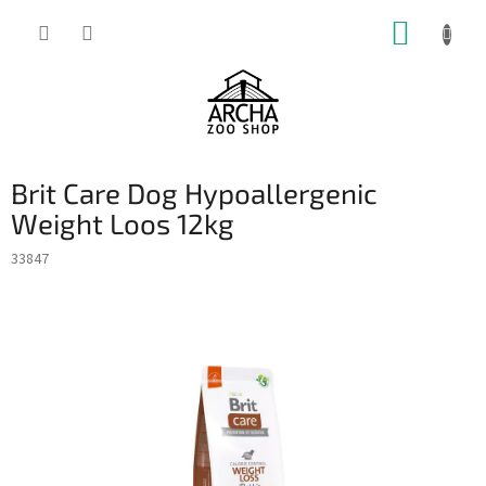
Přejít
NÁKUP
na
obsah
KOŠÍK
Brit Care Dog Hypoallergenic
Weight Loos 12kg
33847