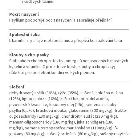
škodlivých toxinů.
Pocit nasycení
Psyllium podporuje pocit nasycení a zabraňuje přejídání
Spalování tuku
L-karnitin zrychluje metabolismus a přispívá ke spalování tuku
Klouby a chrupavky
S obsahem chondroprotektiv, omega-3 nenasycených mastných
kyselin a vitamínu C pro zdravé kosti, klouby a chrupavky;
důležité pro perfektní kondici velkých plemen.
Složení
dehydrovaný králík (36%), rýže (35%), sušená jablečná dužina
(12%), lignocelulóza (10%), kuřecí tuk, přírodní aroma,
pivovarské kvasnice, lososový olej (1%), semena a slupky
psyllia (0,5%), hrachová mouka, glukosamin (300 mg/kg), frukto-
oligosacharidy (230 mg/kg), chondroitin sulfát (230 mg/kg),
mannan-oligosacharidy (180 mg/kg), juka schidigera (180
mg/kg), semena ostropestřce mariánského (110mg/kg), β-
glukany (60 mg/kg), sušený srdečník (60 mg/kg), sušený rakytník