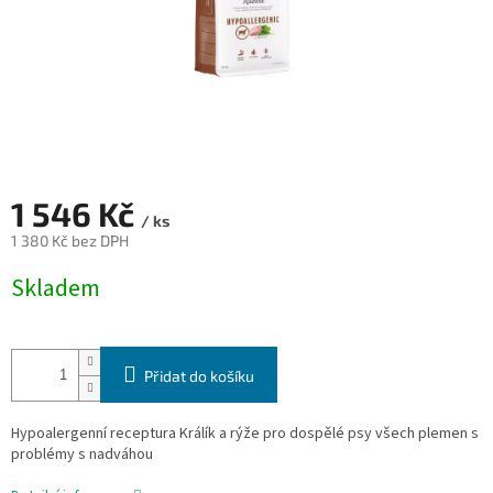
1 546 Kč
/ ks
1 380 Kč bez DPH
Měrná
Skladem
cena:
Přidat do košíku
Hypoalergenní receptura Králík a rýže pro dospělé psy všech plemen s
problémy s nadváhou