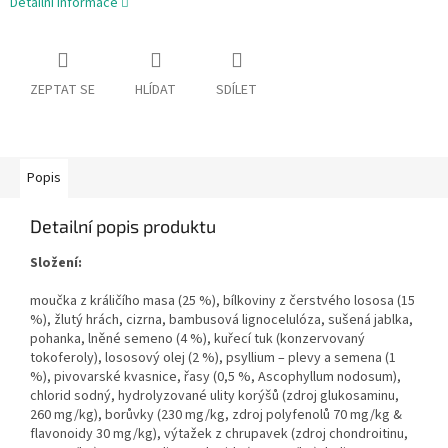
Detailní informace
ZEPTAT SE
HLÍDAT
SDÍLET
Popis
Detailní popis produktu
Složení:
moučka z králičího masa (25 %), bílkoviny z čerstvého lososa (15
%), žlutý hrách, cizrna, bambusová lignocelulóza, sušená jablka,
pohanka, lněné semeno (4 %), kuřecí tuk (konzervovaný
tokoferoly), lososový olej (2 %), psyllium – plevy a semena (1
%), pivovarské kvasnice, řasy (0,5 %, Ascophyllum nodosum),
chlorid sodný, hydrolyzované ulity korýšů (zdroj glukosaminu,
260 mg/kg), borůvky (230 mg/kg, zdroj polyfenolů 70 mg/kg &
flavonoidy 30 mg/kg), výtažek z chrupavek (zdroj chondroitinu,