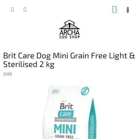
Přejít
NÁKUP
na
obsah
KOŠÍK
Brit Care Dog Mini Grain Free Light &
Sterilised 2 kg
3369