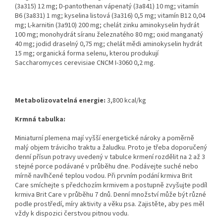
(3a315) 12 mg; D-pantothenan vápenatý (3a841) 10 mg; vitamín
B6 (3a831) 1 mg; kyselina listová (3a316) 0,5 mg; vitamín B12 0,04
mg; L-karnitin (3a910) 200 mg; chelát zinku aminokyselin hydrát
100 mg; monohydrát síranu železnatého 80 mg; oxid manganatý
40 mg; jodid draselný 0,75 mg; chelát mědi aminokyselin hydrát
15 mg; organická forma selenu, kterou produkují
Saccharomyces cerevisiae CNCM I-3060 0,2 mg.
Metabolizovatelná energie:
3,800 kcal/kg
Krmná tabulka:
Miniaturní plemena mají vyšší energetické nároky a poměrně
malý objem trávicího traktu a žaludku. Proto je třeba doporučený
denní přísun potravy uvedený v tabulce krmení rozdělit na 2 až 3
stejné porce podávané v průběhu dne. Podávejte suché nebo
mírně navlhčené teplou vodou. Při prvním podání krmiva Brit
Care smíchejte s předchozím krmivem a postupně zvyšujte podíl
krmiva Brit Care v průběhu 7 dnů. Denní množství může být různé
podle prostředí, míry aktivity a věku psa. Zajistěte, aby pes měl
vždy k dispozici čerstvou pitnou vodu.