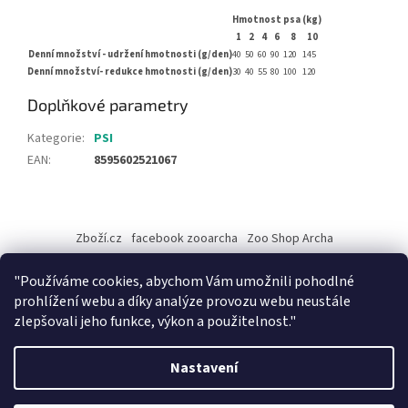
Hmotnost psa (kg)
1
2
4
6
8
10
Denní množství - udržení hmotnosti (g/den)
40
50
60
90
120
145
Denní množství- redukce hmotnosti (g/den)
30
40
55
80
100
120
Doplňkové parametry
Kategorie
:
PSI
EAN
:
8595602521067
Z
á
Zboží.cz
facebook zooarcha
Zoo Shop Archa
p
a
KRMIVA ENERGYS pro koně - GRANULE
"Používáme cookies, abychom Vám umožnili pohodlné
t
prohlížení webu a díky analýze provozu webu neustále
í
zlepšovali jeho funkce, výkon a použitelnost."
Vytvořil Shoptet
Nastavení
Při objednávce zboží na našem eshopu s osobním vyzvednutím na