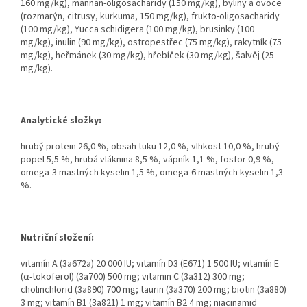
160 mg/kg), mannan-oligosacharidy (150 mg/kg), byliny a ovoce
(rozmarýn, citrusy, kurkuma, 150 mg/kg), frukto-oligosacharidy
(100 mg/kg), Yucca schidigera (100 mg/kg), brusinky (100
mg/kg), inulin (90 mg/kg), ostropestřec (75 mg/kg), rakytník (75
mg/kg), heřmánek (30 mg/kg), hřebíček (30 mg/kg), šalvěj (25
mg/kg).
Analytické složky:
hrubý protein 26,0 %, obsah tuku 12,0 %, vlhkost 10,0 %, hrubý
popel 5,5 %, hrubá vláknina 8,5 %, vápník 1,1 %, fosfor 0,9 %,
omega-3 mastných kyselin 1,5 %, omega-6 mastných kyselin 1,3
%.
Nutriční složení:
vitamín A (3a672a) 20 000 IU; vitamín D3 (E671) 1 500 IU; vitamín E
(α-tokoferol) (3a700) 500 mg; vitamin C (3a312) 300 mg;
cholinchlorid (3a890) 700 mg; taurin (3a370) 200 mg; biotin (3a880)
3 mg; vitamín B1 (3a821) 1 mg; vitamín B2 4 mg; niacinamid