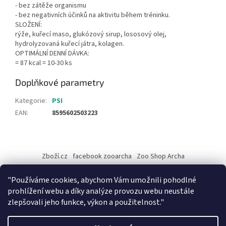
- bez zátěže organismu
- bez negativních účinků na aktivitu během tréninku.
SLOŽENÍ:
rýže, kuřecí maso, glukózový sirup, lososový olej,
hydrolyzovaná kuřecí játra, kolagen.
OPTIMÁLNÍ DENNÍ DÁVKA:
= 87 kcal = 10-30 ks
Doplňkové parametry
Kategorie
:
PSI
EAN
:
8595602503223
Z
á
Zboží.cz
facebook zooarcha
Zoo Shop Archa
p
a
KRMIVA ENERGYS pro koně - GRANULE
"Používáme cookies, abychom Vám umožnili pohodlné
t
prohlížení webu a díky analýze provozu webu neustále
í
zlepšovali jeho funkce, výkon a použitelnost."
Vytvořil Shoptet