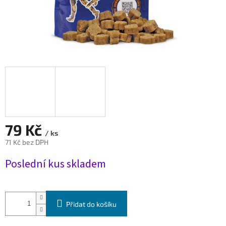
79 Kč
/ ks
71 Kč bez DPH
Měrná
Poslední kus skladem
cena:
Přidat do košíku