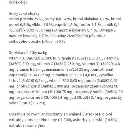
buněk/kg).
Analytické složky:
Hrubý protein 25 %, hrubý tuk 14 %, hrubá vláknina 3,2 %, hrubý
popel 6,8 %, vlhkost 9 %, vápník 1,5 %, fosfor 1,1 %, sodík 0,4
%, hořčík 0,09 %, Omega-3 mastné kyseliny 0,4 %, Omega-6
mastné kyseliny 1,7 %, bílkoviny živočišného původu z
celkového obsahu bílkovin 80 %.
Doplňkové látky na kg:
Vitamin A (3a672a) 16 500 IU, vitamin D3 (E671) 1 650 IU, vitamin E
(3a700) 300 mg, vitamin C (3a312) 250 mg, vitamin B1 (3a820) 4,8
mg, vitamin B2 6 mg, niacinamid (3a315) 23 mg, pantothenát
vápenatý (3a841) 12 mg, vitamin B6 (3a831) 4,8 mg, kyselina
listová (3a316) 0,6 mg, vitamin B12 0,05 mg, biotin (3a880) 0,65
mg, cholin chlorid (3a890) 1 800 mg, organický zinek (3b606) 90
mg, organické železo (3b106) 75 mg, organický hořčík (3b504) 30
mg, organická měď (3b406) 14 mg, jód (3b201) 0,7 mg, organický
selen (3b810) 0,2 mg.
Obsahuje přírodní antioxidanty schválené EU: tokoferolové
extrakty z rostlinného oleje (1b306), askorbyl palmitát (1b304) a
extrakt z rozmarýnu.