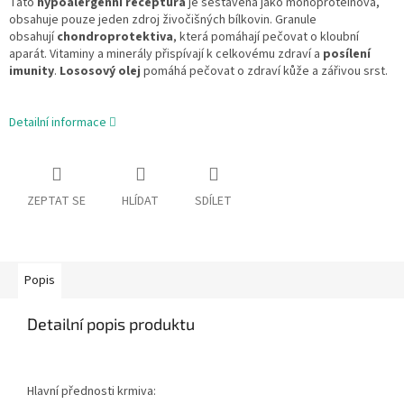
Tato
hypoalergenní receptura
je sestavena jako monoproteinová,
obsahuje pouze jeden zdroj živočišných bílkovin. Granule
obsahují
chondroprotektiva
, která pomáhají pečovat o kloubní
aparát. Vitaminy a minerály přispívají k celkovému zdraví a
posílení
imunity
.
Lososový olej
pomáhá pečovat o zdraví kůže a zářivou srst.
Detailní informace
ZEPTAT SE
HLÍDAT
SDÍLET
Popis
Detailní popis produktu
Hlavní přednosti krmiva: