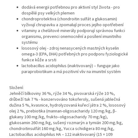
dodává energii potřebnou pro aktivní styl života - pro
dospělé psy velkých plemen
chondroprotektiva (chondroitin sulfát a glukosamin)
vyživují chrupavku a zpomalují proces jejího opotřebení
vitaminy a chelátové minerály podporují správnou funkci
organismu, prevenci onemocnění a posílení imunitního
systému
lososový olej - zdroj nenasycených mastných kyselin
omega-3 (EPA, DHA) potřebných pro podporu fyziologické
funkce kůže a srsti
lactobacillus acidophilus (inaktivovaný) – funguje jako
paraprobiotikum a má pozitivní vliv na imunitní systém
Složení:
Jehněčí bílkoviny 36 %, rýže 34 %, pivovarská rýže 10 %,
drůbeží tuk 7 % - konzervováno tokoferoly, sušená jablečná
dužina 5 %, kvasnice, hydrolyzovaná kuřecí játra 2 %, lososový
olej 2 %, prebiotika (mannan-oligosacharidy 120 mg/kg, β-
glukany 100 mg/kg, frukto–oligosacharidy 70 mg/kg),
glukosamin 260 mg/kg, sušený rozmarýn a tymián 200 mg/kg,
chondroitinsulfát 160 mg/kg, Yucca schidigera 80 mg/kg,
Lactobacillus acidophilus HA – 122 inaktivovaný (15 × 109