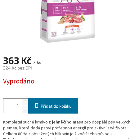
363 Kč
/ ks
324 Kč bez DPH
Měrná
Vyprodáno
cena:
Přidat do košíku
Kompletní suché krmivo
z jehněčího masa
pro dospělé psy velkých
plemen, které dodá psovi potřebnou energii pro aktivní styl života.
Celkem 80 % z obsažených bílkovin je živočišného původu.