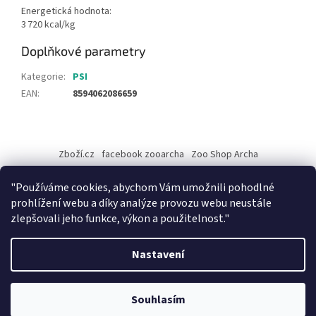
Energetická hodnota:
3 720 kcal/kg
Doplňkové parametry
Kategorie
:
PSI
EAN
:
8594062086659
Z
á
Zboží.cz
facebook zooarcha
Zoo Shop Archa
p
a
KRMIVA ENERGYS pro koně - GRANULE
"Používáme cookies, abychom Vám umožnili pohodlné
t
prohlížení webu a díky analýze provozu webu neustále
í
zlepšovali jeho funkce, výkon a použitelnost."
Vytvořil Shoptet
Nastavení
Při objednávce zboží na našem eshopu s osobním vyzvednutím na
Copyright 2026
ZooArcha
. Všechna práva vyhrazena.
Upravit
prodejně v Kadani je důležité vyčkat na potvrzovací email od našeho
Souhlasím
nastavení cookies
pracovníka !!! Děkujeme za pochopení.