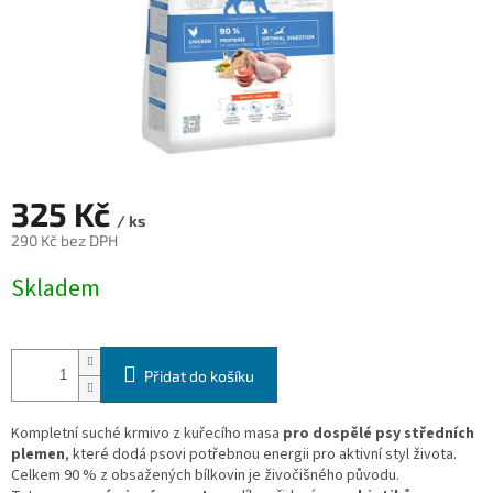
325 Kč
/ ks
290 Kč bez DPH
Měrná
Skladem
cena:
Přidat do košíku
Kompletní suché krmivo z kuřecího masa
pro dospělé psy středních
plemen
, které dodá psovi potřebnou energii pro aktivní styl života.
Celkem 90 % z obsažených bílkovin je živočišného původu.