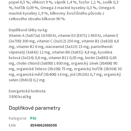
popel 6,5 %, vlhkost 9 %, vápník 1,4 %, fosfor 1,1 %, sodík 0,3
%, hořčík 0,09 %, Omega-3 mastné kyseliny 0,3 %, Omega-6
mastné kyseliny 1,9 %, bílkoviny živočišného původu z
celkového obsahu bílkovin 90 %.
Doplňkové látky na kg:
Vitamin A (3a672a) 16 500 IU, vitamin D3 (E671) 1 650 IU, vitamin E
(3a700) 300 mg, vitamin C (3a312) 250 mg, vitamin B1 (3a820) 4,8
mg, vitamin B2 6 mg, niacinamid (3a315) 23 mg, pantothenát
vápenatý (3a841) 12 mg, vitamin B6 (3a831) 4,8 mg, kyselina
listová (3a316) 0,6 mg, vitamin B12 0,05 mg, biotin (3a880) 0,65
mg, cholin chlorid (3a890) 1 800 mg, organický zinek (3b606) 90
mg, organické železo (3b106) 75 mg, organický hořčík (3b504) 30
mg, organická měď (3b406) 14 mg, jód (3b201) 0,7 mg, organický
selen (3b810) 0,2 mg.
Energetická hodnota:
3 800 kcal/kg
Doplňkové parametry
Kategorie
:
PSI
EAN
:
8594062086598