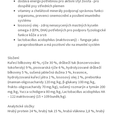
dodává energii potřebnou pro aktivní styl života - pro
dospělé psy středních plemen
vitaminy a chelátové minerály podporují správnou funkci
organismu, prevenci onemocnění a posílení imunitního
systému
lososový olej - zdroj nenasycených mastných kyselin
omega-3 (EPA, DHA) potřebných pro podporu fyziologické
funkce kůže a srsti
lactobacillus acidophilus (inaktivovaný) – funguje jako
paraprobiotikum a má pozitivní vliv na imunitní systém
Složení:
Kuřecí bílkoviny 40 %, rýže 30 %, drůbeží tuk (konzervováno
tokoferoly) 9 %, pivovarská rýže 6 %, hydrolyzované drůbeží
bílkoviny 5 %, sušená jablečná dužina 3 %, kvasnice,
hydrolyzovaná kuřecí játra 2 %, lososový olej 2 %, prebiotika
(mannan-oligosacharidy 120 mg/kg, β-glukany 100 mg/kg,
frukto–oligosacharidy 70 mg/kg), sušený rozmarýn a tymián 200
mg/kg, Yucca schidigera 80 mg/kg, Lactobacillus acidophilus HA
– 122 inaktivovaný (15 × 109 buněk/kg).
Analytické složky:
Hrubý protein 24 %, hrubý tuk 15 %, hrubá vláknina 2,8 %, hrubý