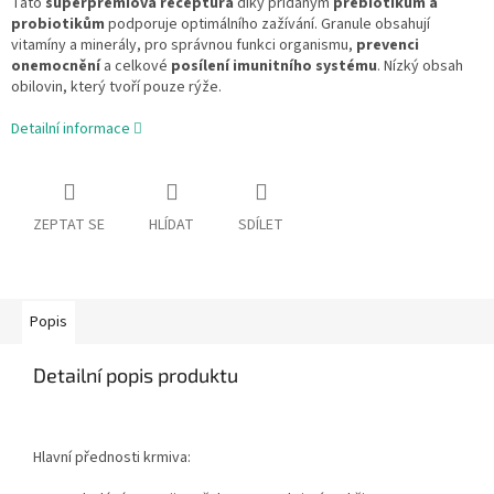
Tato
superprémiová receptura
díky přidaným
prebiotikům a
probiotikům
podporuje optimálního zažívání. Granule obsahují
vitamíny a minerály, pro správnou funkci organismu,
prevenci
onemocnění
a celkové
posílení imunitního systému
. Nízký obsah
obilovin, který tvoří pouze rýže.
Detailní informace
ZEPTAT SE
HLÍDAT
SDÍLET
Popis
Detailní popis produktu
Hlavní přednosti krmiva: