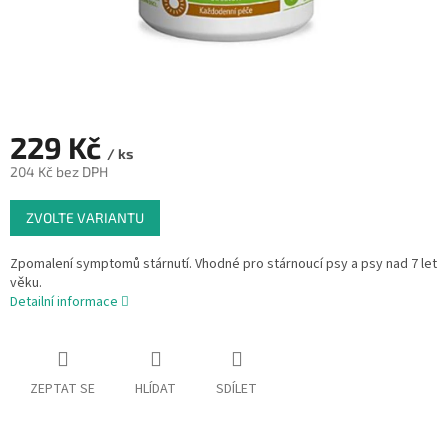
229 Kč
/ ks
204 Kč bez DPH
Měrná
ZVOLTE VARIANTU
cena:
Zpomalení symptomů stárnutí. Vhodné pro stárnoucí psy a psy nad 7 let
věku.
Detailní informace
ZEPTAT SE
HLÍDAT
SDÍLET