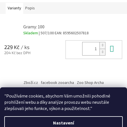
Varianty
Popis
Gramy: 100
Skladem
| 507/100
EAN:
8595602507818
Do 
229 Kč
/ ks
204 Kč bez DPH
Z
á
Zboží.cz
facebook zooarcha
Zoo Shop Archa
p
a
KRMIVA ENERGYS pro koně - GRANULE
"Používáme cookies, abychom Vám umožnili pohodlné
t
prohlížení webu a díky analýze provozu webu neustále
í
zlepšovali jeho funkce, výkon a použitelnost."
Vytvořil Shoptet
Nastavení