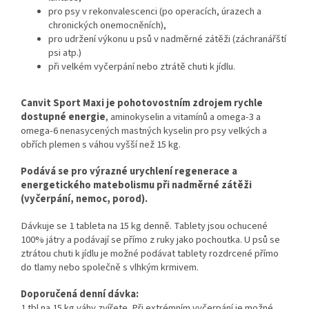
pro psy v rekonvalescenci (po operacích, úrazech a
chronických onemocněních),
pro udržení výkonu u psů v nadměrné zátěži (záchranářští
psi atp.)
při velkém vyčerpání nebo ztrátě chuti k jídlu.
Canvit Sport Maxi je pohotovostním zdrojem rychle
dostupné energie
, aminokyselin a vitamínů a omega-3 a
omega-6 nenasycených mastných kyselin pro psy velkých a
obřích plemen s váhou vyšší než 15 kg.
Podává se pro výrazné urychlení regenerace a
energetického matebolismu při nadměrné zátěži
(vyčerpání, nemoc, porod).
Dávkuje se 1 tableta na 15 kg denně. Tablety jsou ochucené
100% játry a podávají se přímo z ruky jako pochoutka. U psů se
ztrátou chuti k jídlu je možné podávat tablety rozdrcené přímo
do tlamy nebo společně s vlhkým krmivem.
Doporučená denní dávka:
1 tbl na 15 kg váhy zvířete. Při extrémním vyčerpání je možné