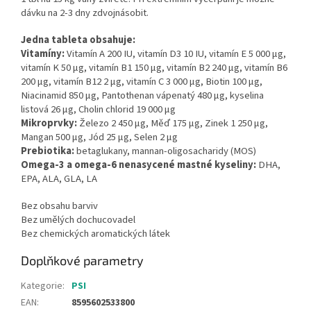
dávku na 2-3 dny zdvojnásobit.
Jedna tableta obsahuje:
Vitamíny:
Vitamín A 200 IU, vitamín D3 10 IU, vitamín E 5 000 µg,
vitamín K 50 µg, vitamín B1 150 µg, vitamín B2 240 µg, vitamín B6
200 µg, vitamín B12 2 µg, vitamín C 3 000 µg, Biotin 100 µg,
Niacinamid 850 µg, Pantothenan vápenatý 480 µg, kyselina
listová 26 µg, Cholin chlorid 19 000 µg
Mikroprvky:
Železo 2 450 µg, Měď 175 µg, Zinek 1 250 µg,
Mangan 500 µg, Jód 25 µg, Selen 2 µg
Prebiotika:
betaglukany, mannan-oligosacharidy (MOS)
Omega-3 a omega-6 nenasycené mastné kyseliny:
DHA,
EPA, ALA, GLA, LA
Bez obsahu barviv
Bez umělých dochucovadel
Bez chemických aromatických látek
Doplňkové parametry
Kategorie
:
PSI
EAN
:
8595602533800