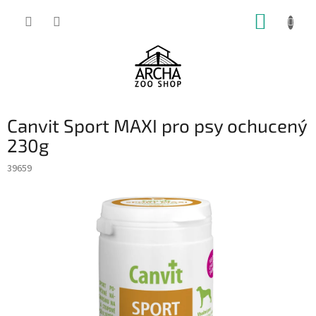
Přejít
NÁKUP
na
obsah
KOŠÍK
Canvit Sport MAXI pro psy ochucený
230g
39659