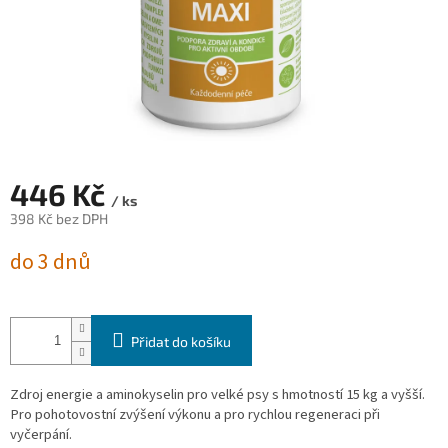
446 Kč
/ ks
398 Kč bez DPH
Měrná
do 3 dnů
cena:
Přidat do košíku
Zdroj energie a aminokyselin pro velké psy s hmotností 15 kg a vyšší.
Pro pohotovostní zvýšení výkonu a pro rychlou regeneraci při
vyčerpání.