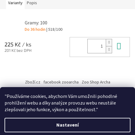
Varianty
Popis
Gramy: 100
Do 36 hodin
| 518/100
Do 
225 Kč
/ ks
201 Kč bez DPH
Z
á
Zboží.cz
facebook zooarcha
Zoo Shop Archa
p
a
KRMIVA ENERGYS pro koně - GRANULE
"Používáme cookies, abychom Vám umožnili pohodlné
t
prohlížení webu a díky analýze provozu webu neustále
í
zlepšovali jeho funkce, výkon a použitelnost."
Vytvořil Shoptet
Nastavení