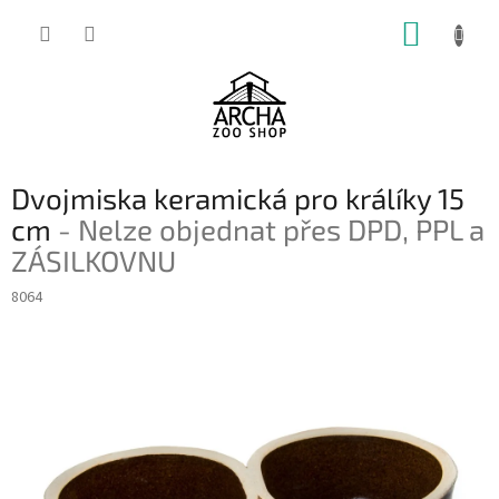
Přejít
NÁKUP
na
obsah
KOŠÍK
Dvojmiska keramická pro králíky 15
cm
- Nelze objednat přes DPD, PPL a
ZÁSILKOVNU
8064