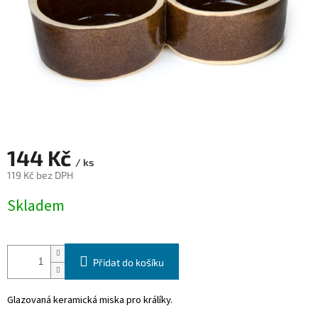
144 Kč
/ ks
119 Kč bez DPH
Měrná
Skladem
cena:
Přidat do košíku
Glazovaná keramická miska pro králíky.