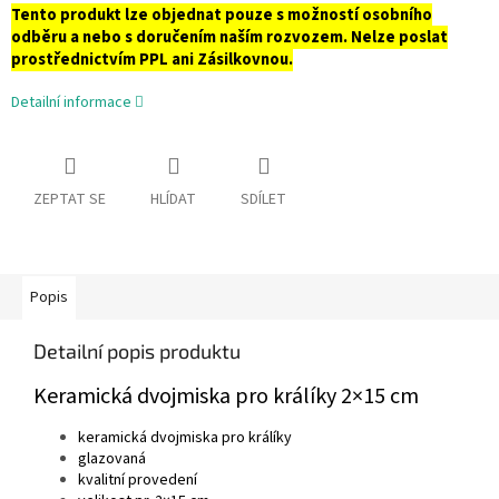
Tento produkt lze objednat pouze s možností osobního
odběru a nebo s doručením naším rozvozem. Nelze poslat
prostřednictvím PPL ani Zásilkovnou.
Detailní informace
ZEPTAT SE
HLÍDAT
SDÍLET
Popis
Detailní popis produktu
Keramická dvojmiska pro králíky 2×15 cm
keramická dvojmiska pro králíky
glazovaná
kvalitní provedení